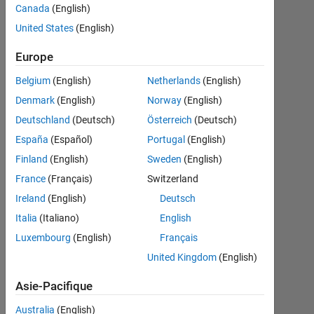
Subraya
Canada
(English)
Krishna
United States
(English)
Bhat
8
Europe
Août
Belgium
(English)
Netherlands
(English)
2022
Denmark
(English)
Norway
(English)
1
Réponse
Deutschland
(Deutsch)
Österreich
(Deutsch)
España
(Español)
Portugal
(English)
Réponse
Finland
(English)
Sweden
(English)
acceptée
France
(Français)
Switzerland
Mise
Ireland
(English)
Deutsch
à
Italia
(Italiano)
English
jour
Luxembourg
(English)
Français
9
Août
United Kingdom
(English)
2022
Asie-Pacifique
12 Vues
(30 jours)
Australia
(English)