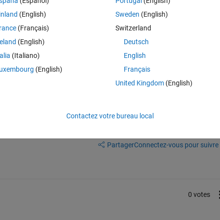
spaña
(Español)
Portugal
(English)
 like this) to reduce the noise?  
inland
(English)
Sweden
(English)
rance
(Français)
Switzerland
reland
(English)
Deutsch
talia
(Italiano)
English
lar effect or you can try 
smoothdata
uxembourg
(English)
Français
United Kingdom
(English)
Contactez votre bureau local
Connectez-vous pour répondre à cette q
Partager
Connectez-vous pour suivre l
0 votes