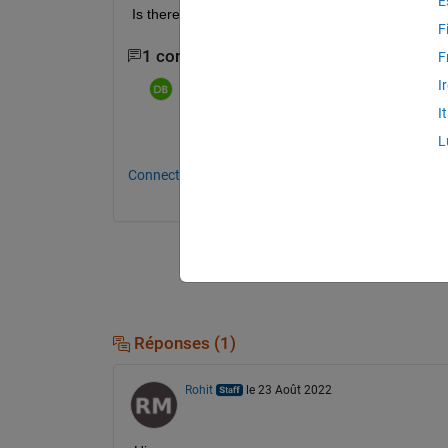
E
Is there a filter (e.g. running average or something
F
1 commentaire
F
I
dpb
le 15 Août 2022
I
Reducing the number of bins will have simi
L
Connectez-vous pour commenter.
Réponses (1)
Rohit
le 23 Août 2022