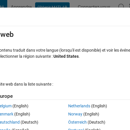
té
Apprendre
Connectez-vous
Obtenir MATLAB
t Playground
Discussions
Compétitions
Blogs
Publication
rcourir
FAQ MATLAB
Plus
e web
 to histogram2 to reduce noise
tenu traduit dans votre langue (lorsqu'il est disponible) et voir les événe
ctionner la région suivante :
United States
.
ise à jour 23 Août 2022
11 Vues (30 jours)
e web dans la liste suivante :
urope
elgium
(English)
Netherlands
(English)
0 votes
enmark
(English)
Norway
(English)
substantial number of bins. As a result I see sharp spikes that non-physi
eutschland
(Deutsch)
Österreich
(Deutsch)
ta to reduce this noise is not an option. 