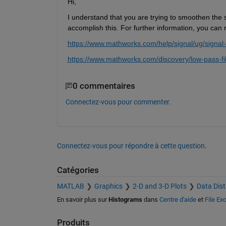
Hi,
I understand that you are trying to smoothen the
accomplish this. For further information, you can 
https://www.mathworks.com/help/signal/ug/signal
https://www.mathworks.com/discovery/low-pass-fil
0 commentaires
Connectez-vous pour commenter.
Connectez-vous pour répondre à cette question.
Catégories
MATLAB
Graphics
2-D and 3-D Plots
Data Dist
En savoir plus sur
Histograms
dans
Centre d'aide
et
File Ex
Produits