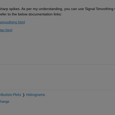
 sharp spikes. As per my understanding, you can use Signal Smoothing t
refer to the below documentation links:
-smoothing.html
ter.html
ribution Plots
Histograms
change