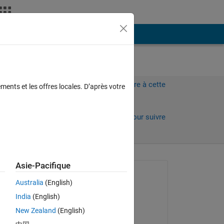
Plus
Connectez-vous pour répondre à cette
ments et les offres locales. D’après votre
question.
Partager
Connectez-vous pour suivre
l’activité
Asie-Pacifique
Question posée :
Australia
(English)
Timur Shaftan
India
(English)
le 15 Août 2022
cal 
New Zealand
(English)
Réponse apportée :