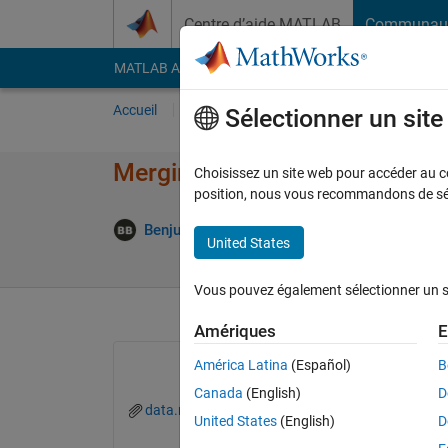
Passer au contenu
Centre d’aide MATLAB
Communau
MATLAB Answers
File Exchange
Cody
AI Cha
Accueil
Poser une question
Répondre
Pa
Sélectionner un sit
Merging timeseries tables with
Choisissez un site web pour accéder au con
position, nous vous recommandons de séle
Mi
Benju Baniya
16 Août 2022
1 Réponse
United States
Vous pouvez également sélectionner un sit
Amériques
E
América Latina
(Español)
B
Canada
(English)
D
data.mat
United States
(English)
D