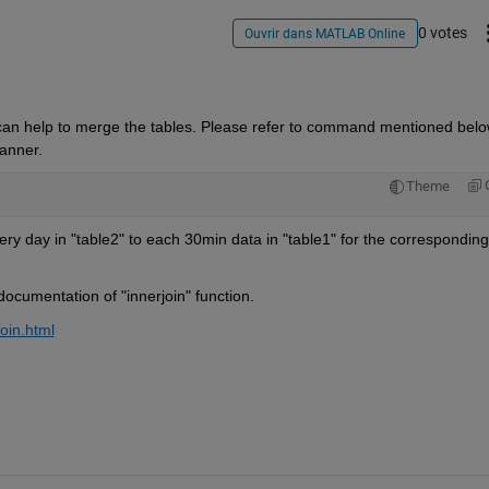
0 votes
Ouvrir dans MATLAB Online
 can help to merge the tables. Please refer to command mentioned belo
manner.
Theme
ery day in "table2" to each 30min data in "table1" for the corresponding 
ocumentation of "innerjoin" function.
oin.html