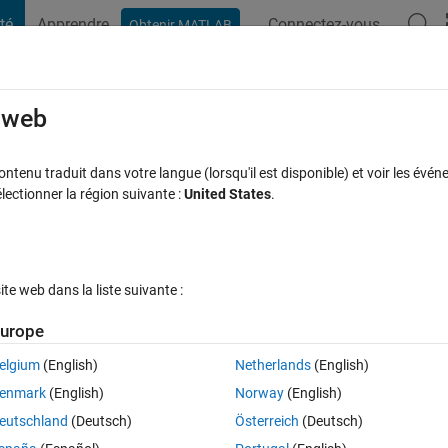
té
Apprendre
Connectez-vous
Obtenir MATLAB
t Playground
Discussions
Compétitions
Blogs
Publication
rcourir
FAQ MATLAB
Plus
e web
 different time values
tenu traduit dans votre langue (lorsqu'il est disponible) et voir les événe
ctionner la région suivante :
United States
.
se à jour 23 Août 2022
25 Vues (30 jours)
e web dans la liste suivante :
urope
elgium
(English)
Netherlands
(English)
0 votes
enmark
(English)
Norway
(English)
eutschland
(Deutsch)
Österreich
(Deutsch)