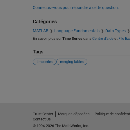
Connectez-vous pour répondre à cette question.
Catégories
MATLAB
Language Fundamentals
Data Types
En savoir plus sur
Time Series
dans
Centre d'aide
et
File E
Tags
timeseries
merging tables
Voir également
Trust Center
Marques déposées
Politique de confidenti
Contact Us
© 1994-2026 The MathWorks, Inc.