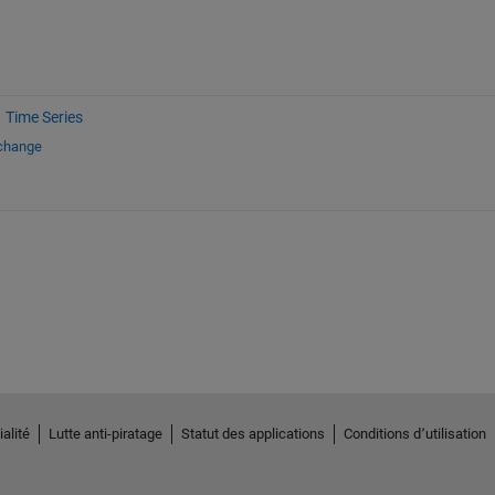
Time Series
xchange
alité
Lutte anti-piratage
Statut des applications
Conditions d՚utilisation