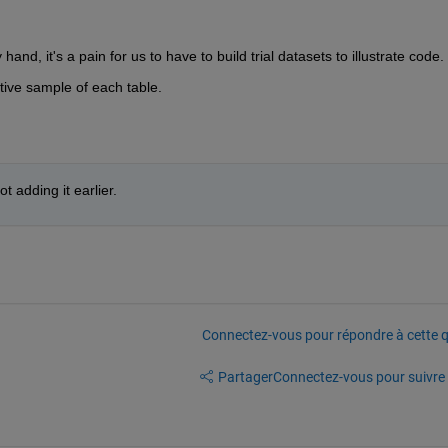
y hand, it's a pain for us to have to build trial datasets to illustrate code.
tive sample of each table.
t adding it earlier. 
Connectez-vous pour répondre à cette q
Partager
Connectez-vous pour suivre l