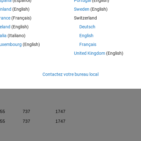
spaña
(Español)
Portugal
(English)
d). table1 has high frequency data (every 30 minutes). table2 has each
inland
(English)
Sweden
(English)
set data to Table 1 such that I get the expected outcome. Because table
ame data from table two 48 times in table1. I am having trouble writing 
rance
(Français)
Switzerland
reland
(English)
Deutsch
talia
(Italiano)
English
uxembourg
(English)
Français
                 Sunrise              Sunset
United Kingdom
(English)
              736                     1746
               736                    1746
Contactez votre bureau local
              736                      1746
             737                    1747
             737                    1747