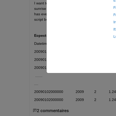
E
I want to merge 2 time series tables (data attache
F
sunrise sunset data. I want to add the sunrise/sun
has every 30 minutes data, I will have to add the s
F
script becasue I am new to matlab. Please help. 
I
I
Ecpected outcome:
L
Datetime                         Year       DoY            NEE 
20090101000000            2009        1              0.2345 
20090101003000            2009         1             1.2345 
20090101010000            2009          1             1.2455
 .......
....
20090102000000            2009          2            1.2455 
20090102000000            2009          2            1.2455 
2 commentaires