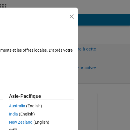
Plus
Connectez-vous pour répondre à cette
ments et les offres locales. D’après votre
question.
Partager
Connectez-vous pour suivre
l’activité
Asie-Pacifique
Question posée :
Australia
(English)
Benju Baniya
India
(English)
le 16 Août 2022
New Zealand
(English)
Réponse apportée :