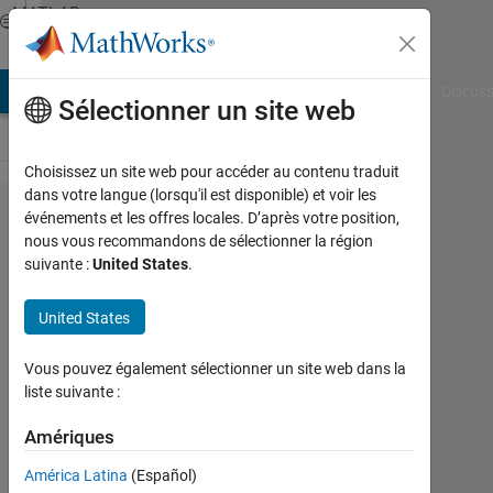
Passer au contenu
MATLAB
Answers
AB Answers
File Exchange
Cody
AI Chat Playground
Discuss
Sélectionner un site web
Choisissez un site web pour accéder au contenu traduit
dans votre langue (lorsqu'il est disponible) et voir les
How do I
événements et les offres locales. D’après votre position,
nous vous recommandons de sélectionner la région
write a
suivante :
United States
.
.mat file
(exported
United States
from the
Vous pouvez également sélectionner un site web dans la
Design
liste suivante :
Data in
Amériques
an .sldd
file) to a
América Latina
(Español)