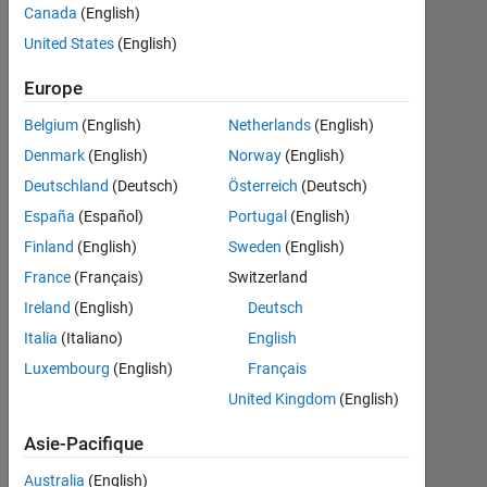
index
Canada
(English)
United States
(English)
Tsz
Europe
Tsun
25
Belgium
(English)
Netherlands
(English)
Août
Denmark
(English)
Norway
(English)
2022
Deutschland
(Deutsch)
Österreich
(Deutsch)
2
España
(Español)
Portugal
(English)
Réponses
Finland
(English)
Sweden
(English)
Réponse
France
(Français)
Switzerland
acceptée
Ireland
(English)
Deutsch
Italia
(Italiano)
English
Mise
à
Luxembourg
(English)
Français
jour
United Kingdom
(English)
25
Août
Asie-Pacifique
2022
Australia
(English)
12 Vues