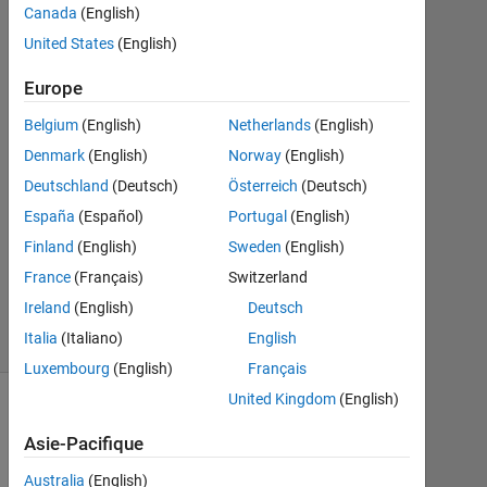
shree
Canada
(English)
29
United States
(English)
Août
2022
Europe
1
Réponse
Belgium
(English)
Netherlands
(English)
Denmark
(English)
Norway
(English)
Mise
Deutschland
(Deutsch)
Österreich
(Deutsch)
à
España
(Español)
Portugal
(English)
jour
26
Finland
(English)
Sweden
(English)
Nov
France
(Français)
Switzerland
2024
Ireland
(English)
Deutsch
23 Vues
Italia
(Italiano)
English
(30 jours)
Luxembourg
(English)
Français
United Kingdom
(English)
Asie-Pacifique
Australia
(English)