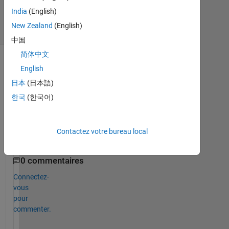
2022
India
(English)
10 Vues
New Zealand
(English)
(30 jours)
中国
简体中文
English
日本
(日本語)
한국
(한국어)
Contactez votre bureau local
0 commentaires
Connectez-
vous
pour
commenter.