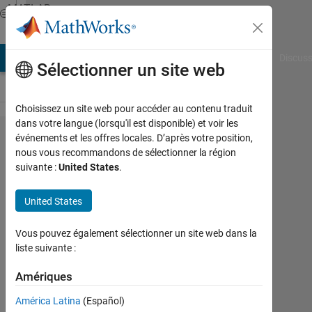
Passer au contenu
MATLAB
Answers
AB Answers
File Exchange
Cody
AI Chat Playground
Discuss
Sélectionner un site web
Choisissez un site web pour accéder au contenu traduit
dans votre langue (lorsqu'il est disponible) et voir les
Don't
événements et les offres locales. D’après votre position,
nous vous recommandons de sélectionner la région
show
suivante :
United States
.
"NaN"
in
United States
uitable
Vous pouvez également sélectionner un site web dans la
,if
liste suivante :
there
Amériques
not
value
América Latina
(Español)