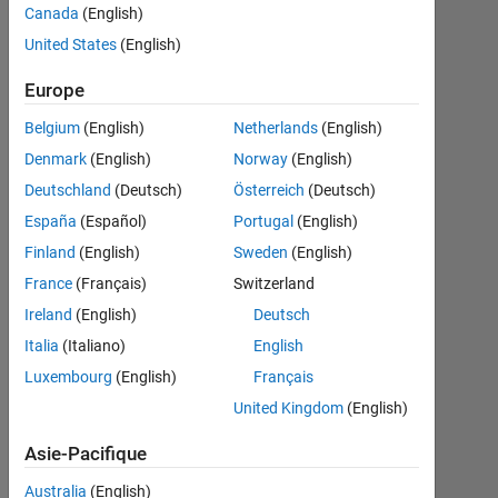
in a
Canada
(English)
table
United States
(English)
cell.
Europe
Belgium
(English)
Netherlands
(English)
CoderMinga
Denmark
(English)
Norway
(English)
7
Deutschland
(Deutsch)
Österreich
(Deutsch)
Sep
2022
España
(Español)
Portugal
(English)
2
Finland
(English)
Sweden
(English)
Réponses
France
(Français)
Switzerland
Ireland
(English)
Deutsch
Réponse
acceptée
Italia
(Italiano)
English
Luxembourg
(English)
Français
Mise
United Kingdom
(English)
à
jour
Asie-Pacifique
9
Sep
Australia
(English)