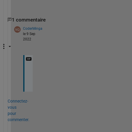
Acell(idx) = {
' '
};
1 commentaire
CoderMinga
le 9 Sep
2022
t
h
k
Connectez-
vous
pour
commenter.