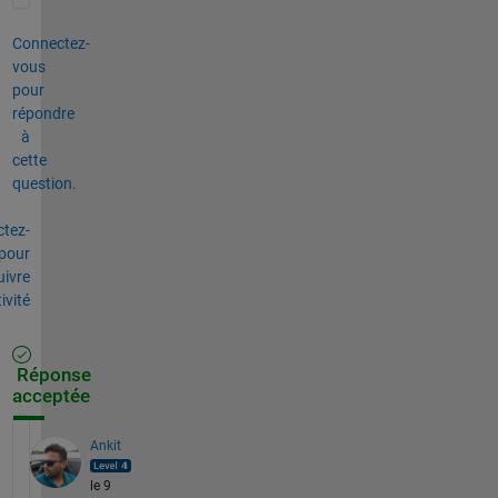
Connectez-
vous
pour
répondre
à
cette
question.
tez-
pour
uivre
tivité
Réponse
acceptée
Ankit
le 9