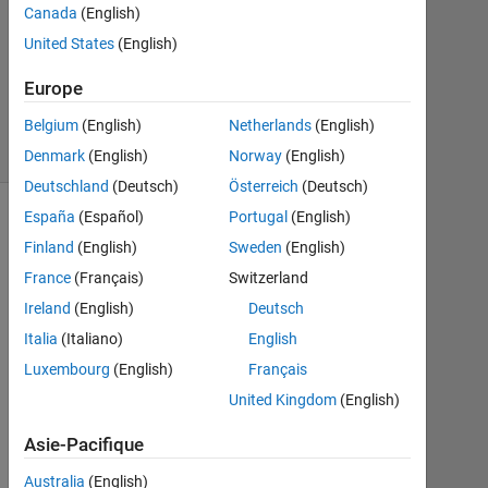
11
Canada
(English)
Oct
United States
(English)
2011
3
Europe
Réponses
Belgium
(English)
Netherlands
(English)
4 Vues
(30 jours)
Denmark
(English)
Norway
(English)
Deutschland
(Deutsch)
Österreich
(Deutsch)
España
(Español)
Portugal
(English)
Afficher
Finland
(English)
Sweden
(English)
commentaires
plus
France
(Français)
Switzerland
anciens
Ireland
(English)
Deutsch
Italia
(Italiano)
English
Luxembourg
(English)
Français
United Kingdom
(English)
I
n 
Asie-Pacifique
m
y 
Australia
(English)