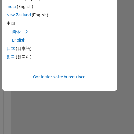
G
India
(English)
U
New Zealand
(English)
I 
p
中国
r
简体中文
o
English
g
r
日本
(日本語)
a
한국
(한국어)
m
, 
I 
Contactez votre bureau local
w
a
n
t 
t
o 
m
a
k