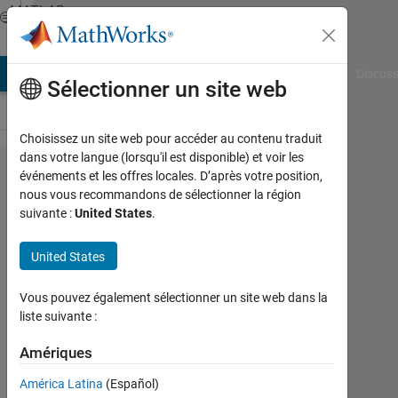
Passer au contenu
MATLAB
Answers
AB Answers
File Exchange
Cody
AI Chat Playground
Discuss
Sélectionner un site web
Choisissez un site web pour accéder au contenu traduit
dans votre langue (lorsqu'il est disponible) et voir les
How to
événements et les offres locales. D’après votre position,
nous vous recommandons de sélectionner la région
make
suivante :
United States
.
subplots
in GUI
United States
that
Vous pouvez également sélectionner un site web dans la
retains
liste suivante :
the plot?
Amériques
Bastion
América Latina
(Español)