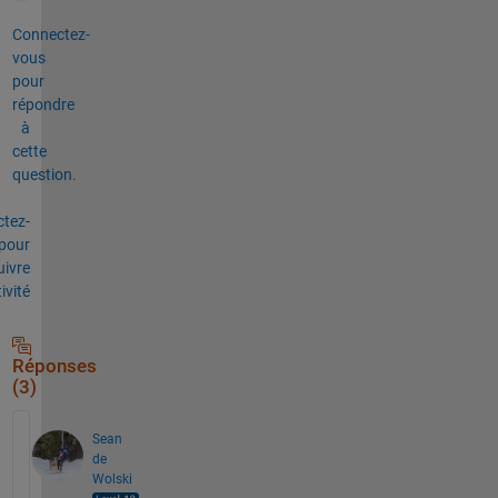
Connectez-
vous
pour
répondre
à
cette
question.
tez-
pour
uivre
tivité
Réponses
(3)
Sean
de
Wolski