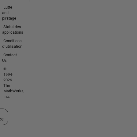
Lutte
anti-
piratage
Statut des
applications
Conditions
d՚utilisation
Contact
Us
©
1994-
2026
The
MathWorks,
Inc.
ectionner un site web
ce