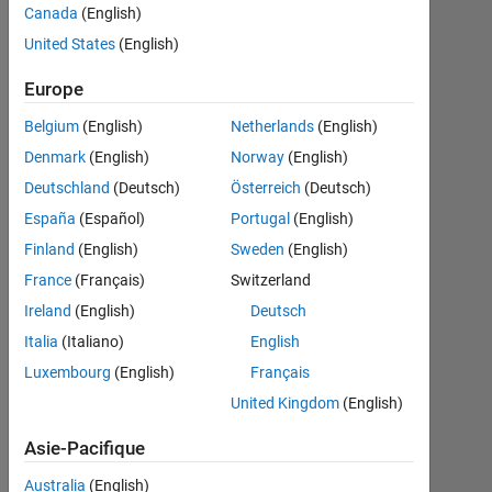
symbolic
Canada
(English)
vector
United States
(English)
over
Europe
arbitrary
Belgium
(English)
Netherlands
(English)
domain
Denmark
(English)
Norway
(English)
without
Deutschland
(Deutsch)
Österreich
(Deutsch)
using for
España
(Español)
Portugal
(English)
loop?
Finland
(English)
Sweden
(English)
France
(Français)
Switzerland
Mehdi
Ireland
(English)
Deutsch
8
Italia
(Italiano)
English
Sep
Luxembourg
(English)
Français
2022
1
United Kingdom
(English)
Réponse
Asie-Pacifique
Réponse
Australia
(English)