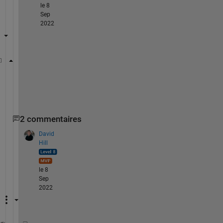
le 8
Sep
2022
syms 
x y z
V=[x,y,z];
I=int(int(int(V,x),y),z);
%recognize the definite in
2 commentaires
David
Hill
le 8
Sep
2022