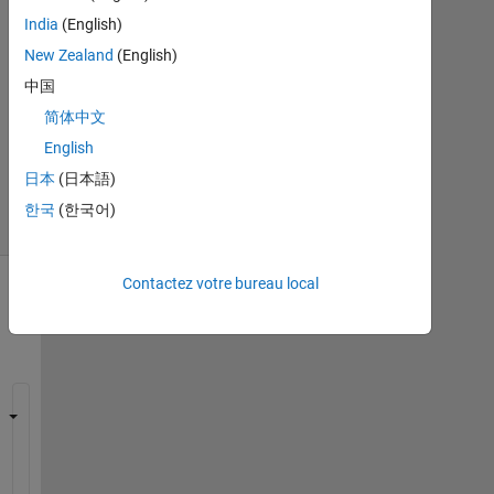
acceptée
India
(English)
Mise
New Zealand
(English)
à
中国
jour
简体中文
8
English
Sep
2022
日本
(日本語)
7 Vues
한국
(한국어)
(30 jours)
Contactez votre bureau local
W