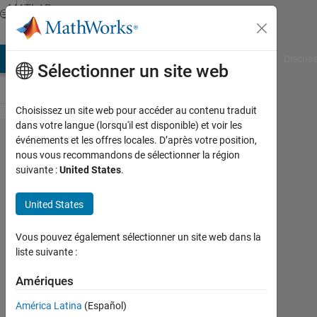
Passer au contenu
MATLAB
Answers
AB Answers
File Exchange
Cody
AI Chat Playground
Discuss
Sélectionner un site web
Choisissez un site web pour accéder au contenu traduit
dans votre langue (lorsqu'il est disponible) et voir les
What is
événements et les offres locales. D’après votre position,
nous vous recommandons de sélectionner la région
the
suivante :
United States
.
easiest
way to
United States
calculate
Vous pouvez également sélectionner un site web dans la
the triple
liste suivante :
definite
Amériques
integral
of a
América Latina
(Español)