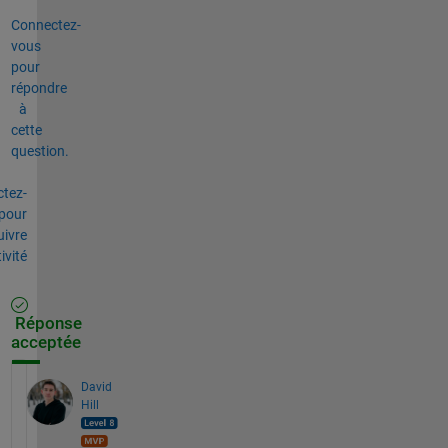
Connectez-
vous
pour
répondre
à
cette
question.
tez-
pour
uivre
tivité
Réponse
acceptée
David
Hill