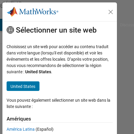
Passer au contenu
MATLAB
Answers
AB Answers
File Exchange
Cody
AI Chat Playground
Discuss
Sélectionner un site web
Choisissez un site web pour accéder au contenu traduit
dans votre langue (lorsqu'il est disponible) et voir les
Access
événements et les offres locales. D’après votre position,
nous vous recommandons de sélectionner la région
contributor
suivante :
United States
.
message
threads on
United States
MATLAB
Vous pouvez également sélectionner un site web dans la
Central
liste suivante :
Amériques
Andres
América Latina
(Español)
13