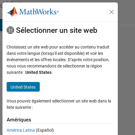
Passer au contenu
MATLAB
Answers
AB Answers
File Exchange
Cody
AI Chat Playground
Discuss
Sélectionner un site web
Choisissez un site web pour accéder au contenu traduit
dans votre langue (lorsqu'il est disponible) et voir les
BERT:how
événements et les offres locales. D’après votre position,
nous vous recommandons de sélectionner la région
to change
suivante :
United States
.
the output
feature?
United States
Vous pouvez également sélectionner un site web dans la
XT
liste suivante :
19
Sep
Amériques
2022
América Latina
(Español)
0