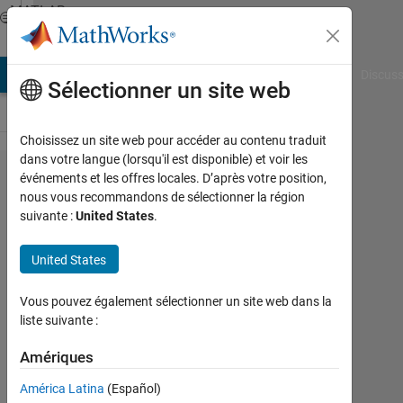
Passer au contenu
MATLAB
Answers
AB Answers
File Exchange
Cody
AI Chat Playground
Discuss
Sélectionner un site web
Choisissez un site web pour accéder au contenu traduit
dans votre langue (lorsqu'il est disponible) et voir les
Select
événements et les offres locales. D’après votre position,
nous vous recommandons de sélectionner la région
multiple
suivante :
United States
.
radiobutton
at the
United States
same time
Vous pouvez également sélectionner un site web dans la
liste suivante :
Ali
Amériques
28
Sep
América Latina
(Español)
2022