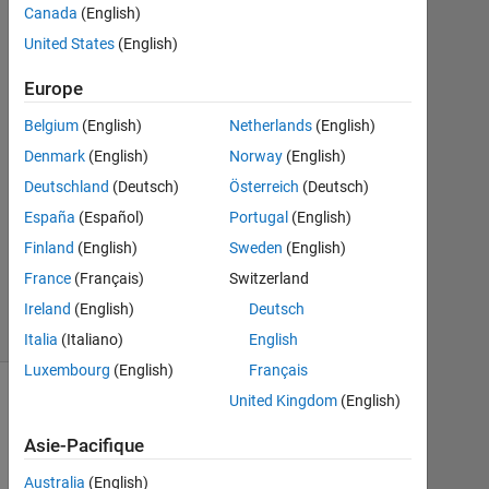
Canada
(English)
2
Réponses
United States
(English)
Europe
Réponse
acceptée
Belgium
(English)
Netherlands
(English)
Denmark
(English)
Norway
(English)
Mise
à
Deutschland
(Deutsch)
Österreich
(Deutsch)
jour
España
(Español)
Portugal
(English)
29
Finland
(English)
Sweden
(English)
Sep
France
(Français)
Switzerland
2022
65 Vues
Ireland
(English)
Deutsch
(30 jours)
Italia
(Italiano)
English
Luxembourg
(English)
Français
United Kingdom
(English)
Afficher
commentaires
Asie-Pacifique
plus
anciens
Australia
(English)