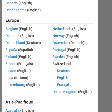
computing
Canada
(English)
in Matlab?
United States
(English)
Europe
Mehdi
Belgium
(English)
Netherlands
(English)
30
Denmark
(English)
Norway
(English)
Sep
2022
Deutschland
(Deutsch)
Österreich
(Deutsch)
1
España
(Español)
Portugal
(English)
Réponse
Finland
(English)
Sweden
(English)
France
(Français)
Switzerland
Mise
à
Ireland
(English)
Deutsch
jour
Italia
(Italiano)
English
1
Luxembourg
(English)
Français
Nov
2022
United Kingdom
(English)
6 Vues
Asie-Pacifique
(30 jours)
Australia
(English)