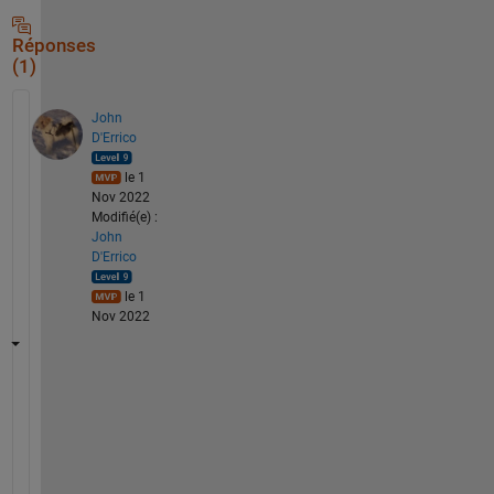
Réponses
(1)
John
D'Errico
le 1
Nov 2022
Modifié(e) :
John
D'Errico
le 1
Nov 2022
I
n 
g
e