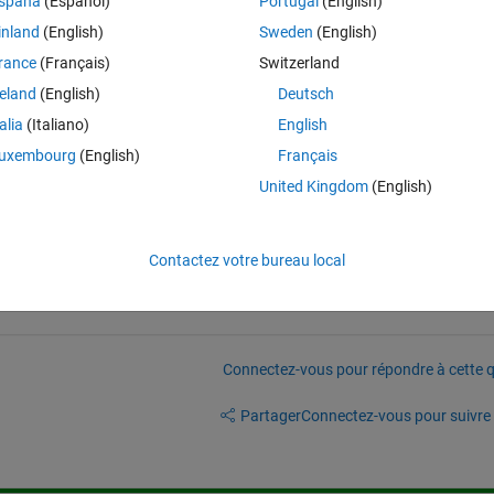
spaña
(Español)
Portugal
(English)
, newer one does not take image of Raspbian correctly. When I write 
inland
(English)
Sweden
(English)
 screen i see an error like ' does not support this version. use the latest
rance
(Français)
Switzerland
image of Raspbian bullseye which includes Simulink support package.
reland
(English)
Deutsch
talia
(Italiano)
English
uxembourg
(English)
Français
United Kingdom
(English)
Contactez votre bureau local
Connectez-vous pour répondre à cette q
Partager
Connectez-vous pour suivre l