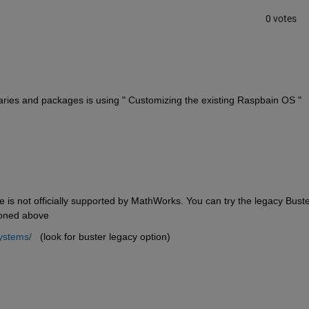
0 votes
raries and packages is using " Customizing the existing Raspbain OS " 
e is not officially supported by MathWorks. You can try the legacy Buste
ioned above
ystems/
   (look for buster legacy option)