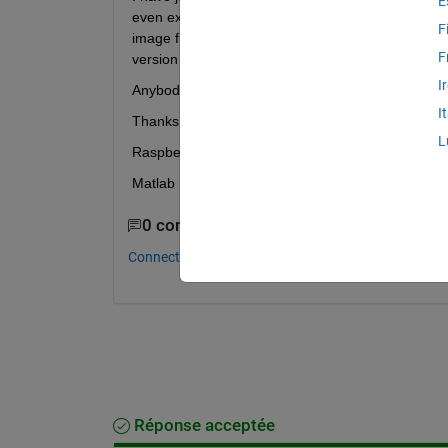
E
even external mode of Simulink with 4 GB version)
F
image file to the SD card and insert it, on the black
F
version from raspberrypi.com'. So, i need a full 
I
Anybody has the same problem? 
I
Thanks in advance.
L
Raspberry Pi 4B 8 GB
Matlab R2021a
0 commentaires
Connectez-vous pour commenter.
Réponse acceptée