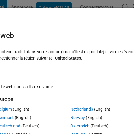
té
Apprendre
Connectez-vous
Obtenir MATLAB
t Playground
Discussions
Compétitions
Blogs
Publication
rcourir
FAQ MATLAB
Plus
e web
 Raspberry Pi Hardware not working on
tenu traduit dans votre langue (lorsqu'il est disponible) et voir les événe
ctionner la région suivante :
United States
.
 acceptée
Mise à jour 3 Oct 2022
29 Vues (30 jours)
e web dans la liste suivante :
urope
elgium
(English)
Netherlands
(English)
0 votes
enmark
(English)
Norway
(English)
eutschland
(Deutsch)
Österreich
(Deutsch)
was Pi 4B 4GB. Although there is no problem with 4GB version ( I can 