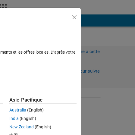
Plus
Connectez-vous pour répondre à cette
ments et les offres locales. D’après votre
question.
Partager
Connectez-vous pour suivre
l’activité
Asie-Pacifique
Question posée :
Australia
(English)
Haris Ç
India
(English)
le 2 Oct 2022
New Zealand
(English)
Commenté :
use 