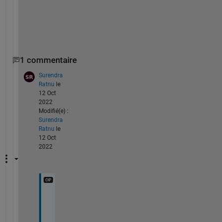
_
1
)
.
1 commentaire
Surendra
Ratnu
le
12 Oct
2022
Modifié(e) :
Surendra
Ratnu
le
12 Oct
2022
T
h
a