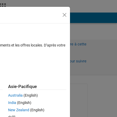
Plus
Connectez-vous pour répondre à cette
ments et les offres locales. D’après votre
question.
Partager
Connectez-vous pour suivre
l’activité
Asie-Pacifique
Question posée :
Australia
(English)
Hugo
India
(English)
le 19 Oct 2022
New Zealand
(English)
Commenté :