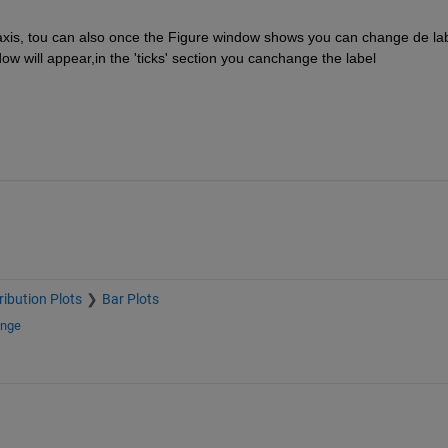
e axis, tou can also once the Figure window shows you can change de lab
dow will appear,in the 'ticks' section you canchange the label
ribution Plots
Bar Plots
ange