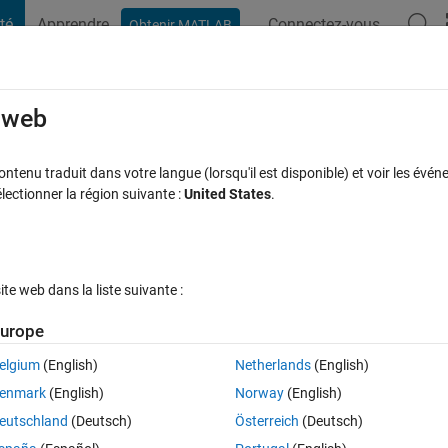
té
Apprendre
Connectez-vous
Obtenir MATLAB
t Playground
Discussions
Compétitions
Blogs
Publication
rcourir
FAQ MATLAB
Plus
e web
tenu traduit dans votre langue (lorsqu'il est disponible) et voir les événe
ctionner la région suivante :
United States
.
r 20 Oct 2022
9 Vues (30 jours)
e web dans la liste suivante :
urope
elgium
(English)
Netherlands
(English)
0 votes
enmark
(English)
Norway
(English)
eutschland
(Deutsch)
Österreich
(Deutsch)