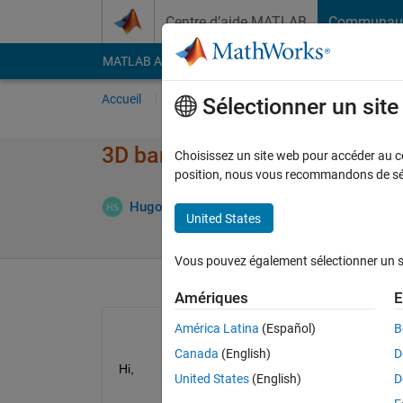
Passer au contenu
Centre d’aide MATLAB
Communau
MATLAB Answers
File Exchange
Cody
AI Cha
Accueil
Poser une question
Répondre
Pa
Sélectionner un sit
3D bar chart in MATLAB
Choisissez un site web pour accéder au con
position, nous vous recommandons de séle
Mise à jou
Hugo
19 Oct 2022
1 Réponse
United States
Vous pouvez également sélectionner un sit
Amériques
E
América Latina
(Español)
B
Canada
(English)
D
Hi,
United States
(English)
D