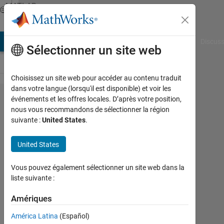
Passer au contenu
MATLAB
Answers
AB Answers
File Exchange
Cody
AI Chat Playground
Discuss
Sélectionner un site web
Choisissez un site web pour accéder au contenu traduit
dans votre langue (lorsqu'il est disponible) et voir les
apple
événements et les offres locales. D’après votre position,
nous vous recommandons de sélectionner la région
magic
suivante :
United States
.
mouse2
zoom is
United States
not
Vous pouvez également sélectionner un site web dans la
work on
liste suivante :
Simulink
Amériques
2022b
editor
América Latina
(Español)