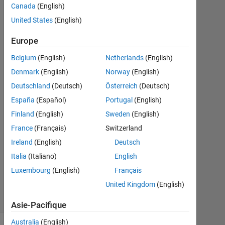
Canada
(English)
United States
(English)
홍
기
Europe
우
31
Belgium
(English)
Netherlands
(English)
Oct
Denmark
(English)
Norway
(English)
2022
Deutschland
(Deutsch)
Österreich
(Deutsch)
1
Réponse
España
(Español)
Portugal
(English)
Finland
(English)
Sweden
(English)
Mise
France
(Français)
Switzerland
à
Ireland
(English)
Deutsch
jour
11
Italia
(Italiano)
English
Sep
Luxembourg
(English)
Français
2023
United Kingdom
(English)
20 Vues
(30 jours)
Asie-Pacifique
Australia
(English)