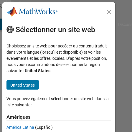
Passer au contenu
MATLAB
Answers
AB Answers
File Exchange
Cody
AI Chat Playground
Discuss
Sélectionner un site web
Choisissez un site web pour accéder au contenu traduit
dans votre langue (lorsqu'il est disponible) et voir les
How to
événements et les offres locales. D’après votre position,
nous vous recommandons de sélectionner la région
overwrite
suivante :
United States
.
average
values to
United States
same
Vous pouvez également sélectionner un site web dans la
class (or
liste suivante :
label)?
Amériques
HCLEE
América Latina
(Español)