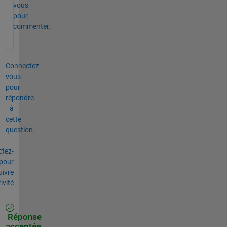
vous
pour
commenter.
Connectez-
vous
pour
répondre
à
cette
question.
tez-
pour
uivre
tivité
Réponse
acceptée