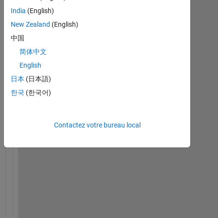
India
(English)
New Zealand
(English)
中国
简体中文
English
H
日本
(日本語)
i
, 
한국
(한국어)
I
'
m 
Contactez votre bureau local
a 
b
e
g
i
n
n
e
r