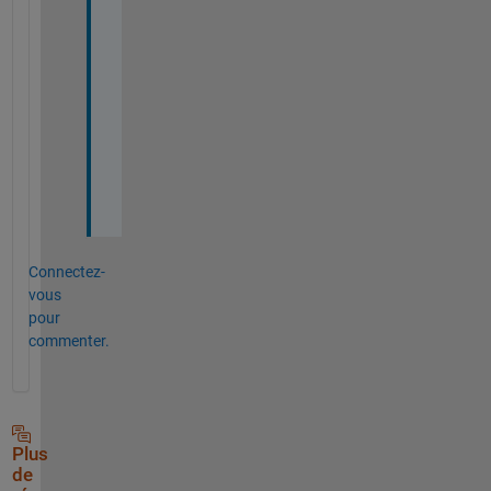
l
a
s
s 
n
a
m
e
.
Connectez-
vous
pour
commenter.
Plus
de