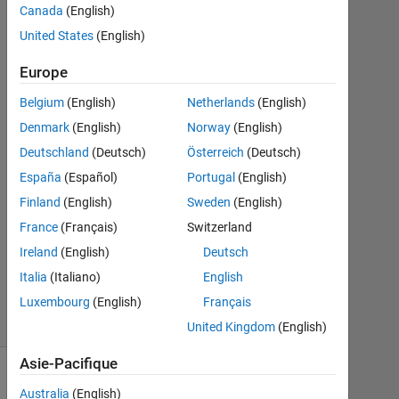
8
Canada
(English)
Nov
United States
(English)
2022
1
Europe
Réponse
Belgium
(English)
Netherlands
(English)
Réponse
Denmark
(English)
Norway
(English)
acceptée
Deutschland
(Deutsch)
Österreich
(Deutsch)
España
(Español)
Portugal
(English)
Mise
Finland
(English)
Sweden
(English)
à
jour
France
(Français)
Switzerland
8
Ireland
(English)
Deutsch
Nov
Italia
(Italiano)
English
2022
31 Vues
Luxembourg
(English)
Français
(30 jours)
United Kingdom
(English)
Asie-Pacifique
Australia
(English)