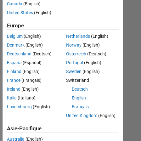
Réponse
Canada
(English)
United States
(English)
Mise
à
Europe
jour
Belgium
(English)
Netherlands
(English)
29
Août
Denmark
(English)
Norway
(English)
2023
Deutschland
(Deutsch)
Österreich
(Deutsch)
2 Vues
España
(Español)
Portugal
(English)
(30 jours)
Finland
(English)
Sweden
(English)
France
(Français)
Switzerland
Ireland
(English)
Deutsch
Italia
(Italiano)
English
Luxembourg
(English)
Français
United Kingdom
(English)
Asie-Pacifique
I 
Australia
(English)