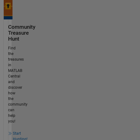
Community
Treasure
Hunt
Find
the
treasures
in
MATLAB
Central
and
discover
how
the
community
can
help
you!
Start
Hunting!