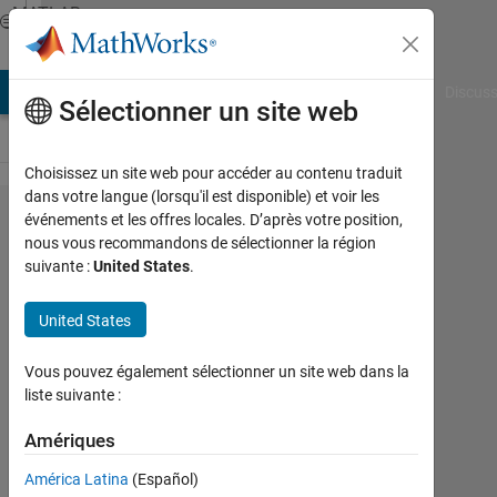
Passer au contenu
MATLAB
Answers
AB Answers
File Exchange
Cody
AI Chat Playground
Discuss
Sélectionner un site web
Choisissez un site web pour accéder au contenu traduit
dans votre langue (lorsqu'il est disponible) et voir les
how to
événements et les offres locales. D’après votre position,
nous vous recommandons de sélectionner la région
generate
suivante :
United States
.
rain for
clear
United States
images?
Vous pouvez également sélectionner un site web dans la
liste suivante :
abdullah
al-
Amériques
dulaimi
América Latina
(Español)
13