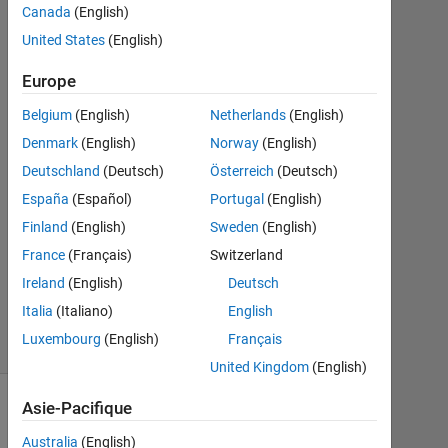
Canada
(English)
Nov
2022
United States
(English)
1
Réponse
Europe
Belgium
(English)
Netherlands
(English)
Réponse
Denmark
(English)
Norway
(English)
acceptée
Deutschland
(Deutsch)
Österreich
(Deutsch)
Mise
España
(Español)
Portugal
(English)
à
Finland
(English)
Sweden
(English)
jour
France
(Français)
Switzerland
13
Nov
Ireland
(English)
Deutsch
2022
Italia
(Italiano)
English
11 Vues
Luxembourg
(English)
Français
(30 jours)
United Kingdom
(English)
Asie-Pacifique
Australia
(English)