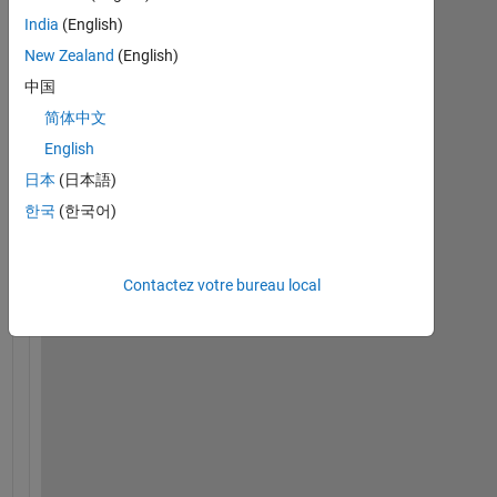
India
(English)
New Zealand
(English)
中国
简体中文
h
English
o
日本
(日本語)
w 
한국
(한국어)
t
o 
g
Contactez votre bureau local
e
n
e
r
a
t
e 
r
a
i