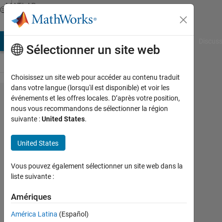
Passer au contenu
MATLAB
Answers
AB Answers
File Exchange
Cody
AI Chat Playground
Discuss
Sélectionner un site web
Choisissez un site web pour accéder au contenu traduit
dans votre langue (lorsqu'il est disponible) et voir les
unable to load
événements et les offres locales. D’après votre position,
nous vous recommandons de sélectionner la région
Poses(Odometry)
suivante :
United States
.
data in the
slamMapBuilder
United States
app
Vous pouvez également sélectionner un site web dans la
liste suivante :
Rahul
Amériques
16
Nov
América Latina
(Español)
2022