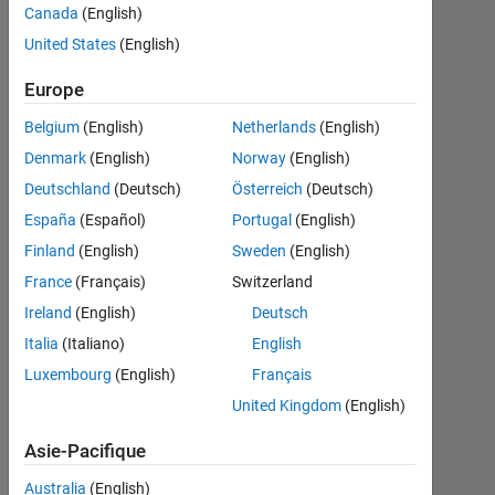
[year,
Canada
(English)
month,
United States
(English)
day, hour,
Europe
minute,
Belgium
(English)
Netherlands
(English)
second]
Denmark
(English)
Norway
(English)
Deutschland
(Deutsch)
Österreich
(Deutsch)
Anwaar
España
(Español)
Portugal
(English)
Alghamdi
Finland
(English)
Sweden
(English)
21
Nov
France
(Français)
Switzerland
2022
Ireland
(English)
Deutsch
2
Italia
(Italiano)
English
Réponses
Luxembourg
(English)
Français
Réponse
United Kingdom
(English)
acceptée
Asie-Pacifique
Mise
Australia
(English)