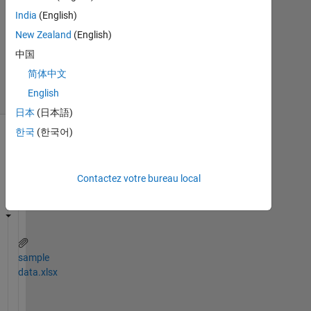
à
India
(English)
jour
24
New Zealand
(English)
Nov
中国
2022
简体中文
31 Vues
English
(30 jours)
日本
(日本語)
한국
(한국어)
Afficher
commentaires
plus
Contactez votre bureau local
anciens
sample
data.xlsx