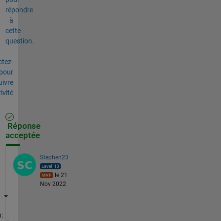
répondre
à
cette
question.
tez-
pour
uivre
tivité
Réponse
acceptée
Stephen23
le 21
Nov 2022
: