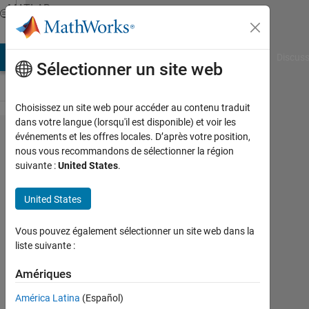
Passer au contenu
MATLAB
Answers
AB Answers
File Exchange
Cody
AI Chat Playground
Discuss
Sélectionner un site web
Choisissez un site web pour accéder au contenu traduit
dans votre langue (lorsqu'il est disponible) et voir les
How to
événements et les offres locales. D’après votre position,
nous vous recommandons de sélectionner la région
convert
suivante :
United States
.
excel
date and
United States
time data
Vous pouvez également sélectionner un site web dans la
into
liste suivante :
numerical
Amériques
integer
matrix
América Latina
(Español)