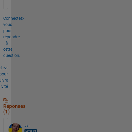
Connectez-
vous
pour
répondre
à
cette
question.
tez-
pour
uivre
tivité
Réponses
(1)
Jan