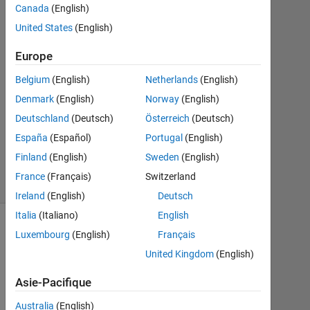
Nov
Canada
(English)
2022
United States
(English)
1
Réponse
Europe
Mise
Belgium
(English)
Netherlands
(English)
à
Denmark
(English)
Norway
(English)
jour
Deutschland
(Deutsch)
Österreich
(Deutsch)
30
Nov
España
(Español)
Portugal
(English)
2022
Finland
(English)
Sweden
(English)
7 Vues
France
(Français)
Switzerland
(30 jours)
Ireland
(English)
Deutsch
Italia
(Italiano)
English
Afficher
Luxembourg
(English)
Français
commentaires
United Kingdom
(English)
plus
anciens
Asie-Pacifique
Australia
(English)