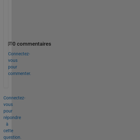
a
n
c
e
!
0 commentaires
Connectez-
vous
pour
commenter.
Connectez-
vous
pour
répondre
à
cette
question.