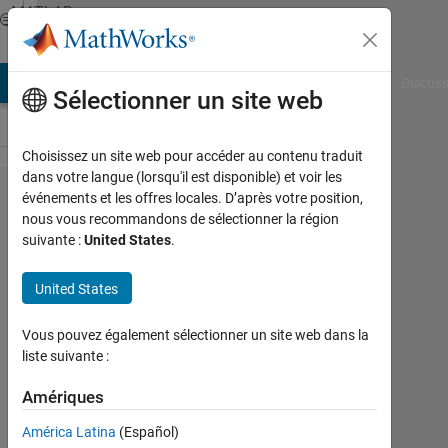
Passer au contenu
MATLAB
Answers
AB Answers
File Exchange
Cody
AI Chat Playground
Discuss
Sélectionner un site web
Choisissez un site web pour accéder au contenu traduit
dans votre langue (lorsqu'il est disponible) et voir les
specify
événements et les offres locales. D’après votre position,
nous vous recommandons de sélectionner la région
grey
suivante :
United States
.
color
in two
United States
plots
Vous pouvez également sélectionner un site web dans la
that
liste suivante :
share
Amériques
same
x axis
América Latina
(Español)