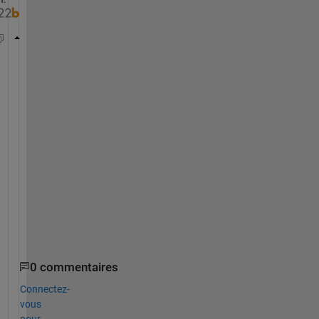
A = [18;15;125;48;78;69;48;15;12;2];
s = cumsum(A)
s =
10×1
    18

    33

   158

   206

   284

   353

   401

   416

   428

0 commentaires
Connectez-
vous