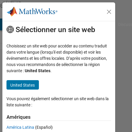
Passer au contenu
MATLAB
Answers
AB Answers
File Exchange
Cody
AI Chat Playground
Discuss
Sélectionner un site web
Choisissez un site web pour accéder au contenu traduit
dans votre langue (lorsqu'il est disponible) et voir les
I want to
événements et les offres locales. D’après votre position,
nous vous recommandons de sélectionner la région
multiply
suivante :
United States
.
a vector
by a
United States
number
Vous pouvez également sélectionner un site web dans la
and
liste suivante :
calculate
Amériques
the sum
of all the
América Latina
(Español)