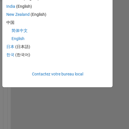
India
(English)
New Zealand
(English)
中国
简体中文
English
日本
(日本語)
한국
(한국어)
I 
h
a
Contactez votre bureau local
v
e 
a 
v
e
c
t
o
r