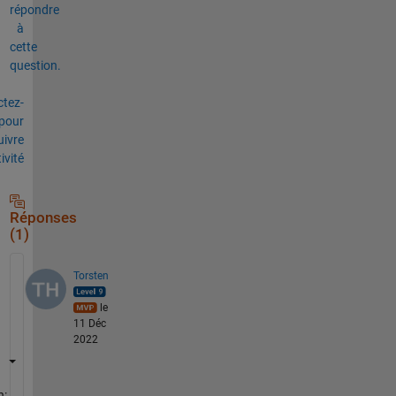
répondre
à
cette
question.
tez-
pour
uivre
tivité
Réponses
(1)
Torsten
le
11 Déc
2022
n: