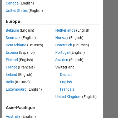
values.
Canada
(English)
United States
(English)
Seyed
Europe
Navid
Shoaiby
Belgium
(English)
Netherlands
(English)
11
Denmark
(English)
Norway
(English)
Déc
Deutschland
(Deutsch)
Österreich
(Deutsch)
2022
España
(Español)
Portugal
(English)
1
Réponse
Finland
(English)
Sweden
(English)
France
(Français)
Switzerland
Mise
Ireland
(English)
Deutsch
à
Italia
(Italiano)
English
jour
11
Luxembourg
(English)
Français
Déc
United Kingdom
(English)
2022
22 Vues
Asie-Pacifique
(30 jours)
Australia
(English)