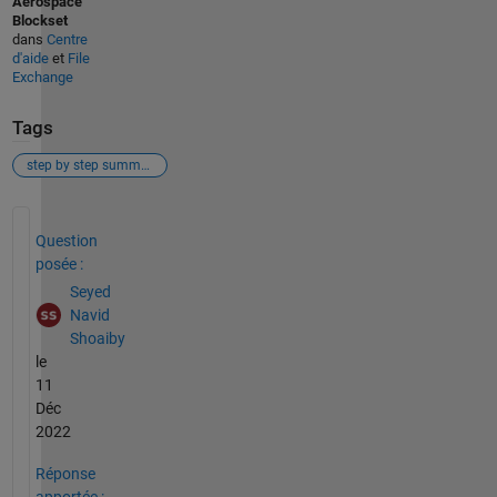
Aerospace
Blockset
dans
Centre
d'aide
et
File
Exchange
Tags
step by step summation
Voir également
Question
posée :
Seyed
Navid
Shoaiby
le
11
Déc
2022
Réponse