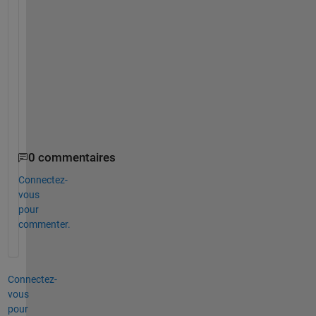
n 
I 
d
o 
t
h
a
t
?
0 commentaires
Connectez-
vous
pour
commenter.
Connectez-
vous
pour