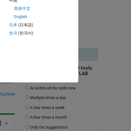
中国
Gaétan Andriano
like 
简体中文
le 16 Déc 2022
hat 
English
 8. 
Acceptée :
日本
(日本語)
Gaétan Andriano
한국
(한국어)
uestion.
’activité