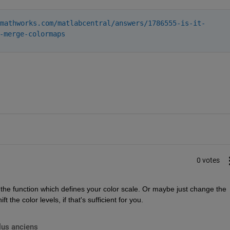
mathworks.com/
matlabcentral/answers/1786555-
is-it-
-merge-
colormaps
0 votes
the function which defines your color scale. Or maybe just change the 
 the color levels, if that's sufficient for you.
lus anciens