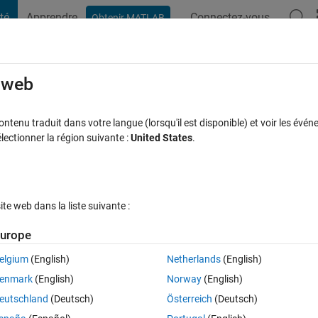
té
Apprendre
Connectez-vous
Obtenir MATLAB
t Playground
Discussions
Compétitions
Blogs
Publication
rcourir
FAQ MATLAB
Plus
e web
c value
tenu traduit dans votre langue (lorsqu'il est disponible) et voir les événe
ctionner la région suivante :
United States
.
Réponse acceptée
Mise à jour 16 Déc 2022
12 Vues (30 jour
e web dans la liste suivante :
Afficher commentaires plus
urope
elgium
(English)
Netherlands
(English)
0 votes
enmark
(English)
Norway
(English)
eutschland
(Deutsch)
Österreich
(Deutsch)
 the matlab help with the colorbar function. 