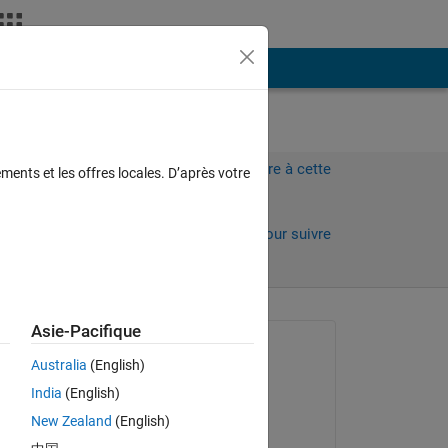
Plus
Connectez-vous pour répondre à cette
ments et les offres locales. D’après votre
question.
s)
Partager
Connectez-vous pour suivre
l’activité
 anciens
Asie-Pacifique
Question posée :
Australia
(English)
Gaétan Andriano
India
(English)
le 13 Déc 2022
New Zealand
(English)
Réponse apportée :