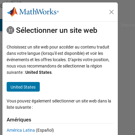
Passer au contenu
MATLAB
Answers
AB Answers
File Exchange
Cody
AI Chat Playground
Discuss
Sélectionner un site web
Choisissez un site web pour accéder au contenu traduit
dans votre langue (lorsqu'il est disponible) et voir les
How to
événements et les offres locales. D’après votre position,
nous vous recommandons de sélectionner la région
Reassign
suivante :
United States
.
Wrong
cluster
United States
Values.
Vous pouvez également sélectionner un site web dans la
liste suivante :
Med
Future
Amériques
14
América Latina
(Español)
Déc