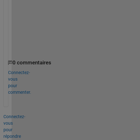
i
t
h 
t
h
a
t
?
0 commentaires
Connectez-
vous
pour
commenter.
Connectez-
vous
pour
répondre