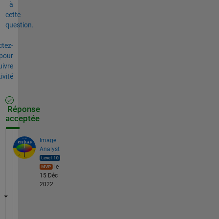
à
cette
question.
tez-
pour
uivre
tivité
Réponse
acceptée
Image
Analyst
le
15 Déc
2022