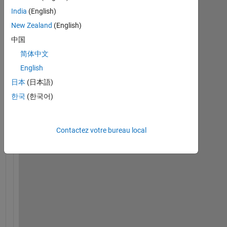
anciens
India
(English)
New Zealand
(English)
中国
简体中文
Dataset.mat
English
日本
(日本語)
H
한국
(한국어)
e
l
l
Contactez votre bureau local
o
, 
I 
h
o
p
e 
y
o