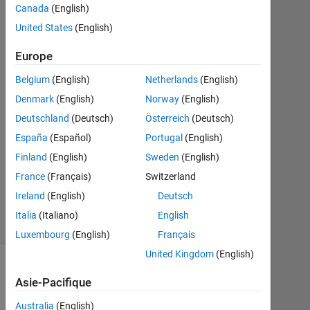
Canada
(English)
2022
2
United States
(English)
Réponses
Europe
Réponse
Belgium
(English)
Netherlands
(English)
acceptée
Denmark
(English)
Norway
(English)
Mise
Deutschland
(Deutsch)
Österreich
(Deutsch)
à
España
(Español)
Portugal
(English)
jour
Finland
(English)
Sweden
(English)
16
France
(Français)
Switzerland
Déc
2022
Ireland
(English)
Deutsch
35 Vues
Italia
(Italiano)
English
(30 jours)
Luxembourg
(English)
Français
United Kingdom
(English)
Afficher
Asie-Pacifique
commentaires
plus
Australia
(English)