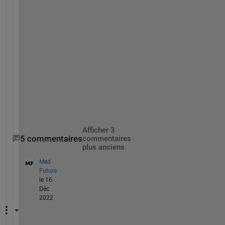
4 
c
l
u
s
t
e
r
s
.
Afficher 3
5 commentaires
commentaires
plus anciens
Med
Future
le 16
Déc
2022