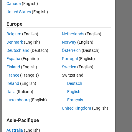
Canada
(English)
Déc
2022
United States
(English)
1
Réponse
Europe
Belgium
(English)
Netherlands
(English)
Réponse
Denmark
(English)
Norway
(English)
acceptée
Deutschland
(Deutsch)
Österreich
(Deutsch)
Mise
España
(Español)
Portugal
(English)
à
Finland
(English)
Sweden
(English)
jour
France
(Français)
Switzerland
11
Jan
Ireland
(English)
Deutsch
2023
Italia
(Italiano)
English
9 Vues
Luxembourg
(English)
Français
(30 jours)
United Kingdom
(English)
Asie-Pacifique
Australia
(English)