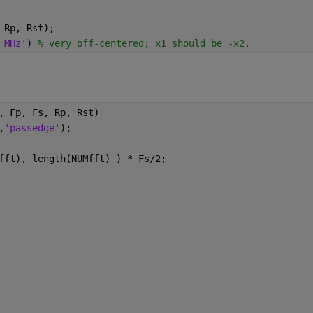
 Rp, Rst);
 MHz'
) 
% very off-centered; x1 should be -x2.
, Fp, Fs, Rp, Rst)
,
'passedge'
);
fft), length(NUMfft) ) * Fs/2;