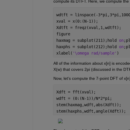
compute its DTFT. Here, we compute the D
wdtft = linspace(-3*pi,3*pi,100
xval = x(0:(N-1));
Xdtft = freqz(xval,1,wdtft);
figure
haxmag = subplot(211);hold 
on
;p
haxphs = subplot(212);hold 
on
;p
xlabel(
'\omega rad/sample'
)
All of the information about x[n] is encode
X(w) that covers 2pi (discussed in the DT
Now, let's compute the 7-point DFT of x[n]
Xdft = fft(xval);
wdft = (0:(N-1))/N*2*pi;
stem(haxmag,wdft,abs(Xdft));
stem(haxphs,wdft,angle(Xdft));