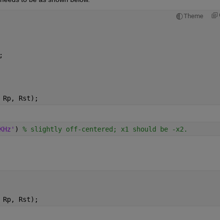
Theme
; 
 Rp, Rst);
KHz'
) 
% slightly off-centered; x1 should be -x2.
 Rp, Rst);