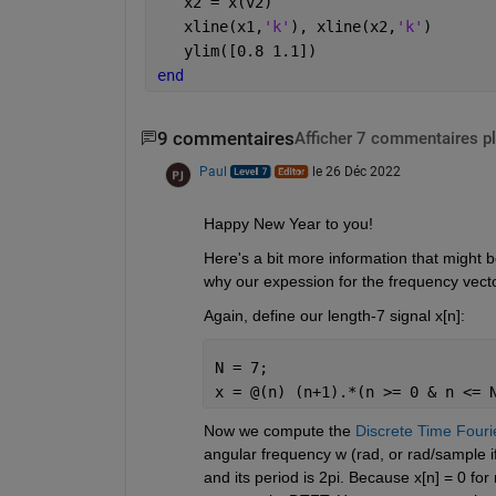
   x2 = x(v2)
   xline(x1,
'k'
), xline(x2,
'k'
)
   ylim([0.8 1.1])
end
9 commentaires
Afficher 7 commentaires p
Paul
le 26 Déc 2022
Happy New Year to you!
Here's a bit more information that might be
why our expession for the frequency vector
Again, define our length-7 signal x[n]:  
N = 7;
x = @(n) (n+1).*(n >= 0 & n <= 
Now we compute the 
Discrete Time Fouri
angular frequency w (rad, or rad/sample if 
and its period is 2pi. Because x[n] = 0 for 