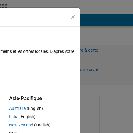
Plus
Connectez-vous pour répondre à cette
ments et les offres locales. D’après votre
question.
 jours)
Partager
Connectez-vous pour suivre
l’activité
 anciens
Asie-Pacifique
Question posée :
Australia
(English)
Paul Hoffrichter
India
(English)
le 20 Déc 2022
om 
New Zealand
(English)
Modifié(e) :