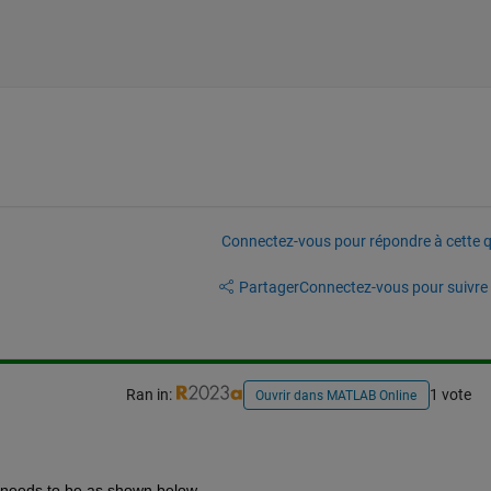
Connectez-vous pour répondre à cette q
Partager
Connectez-vous pour suivre l
Ran in:
1 vote
Ouvrir dans MATLAB Online
q needs to be as shown below.