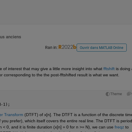
lus anciens
Ran in:
Ouvrir dans MATLAB Online
 of interest that may give a little more insight into what 
fftshift
 is doing 
 corresponding to the the post-fftshifted result is what we want.
Theme
N-1);
er Transform
 (DTFT) of x[n]. The DTFT is a function of the discrete time
you prefer), which itself covers the entire real line. The DTFT is periodi
n < 0, and it is finite duration (x[n] = 0 for n >= N), we can use 
freqz
 to 