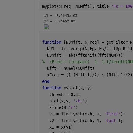
myplot(xFreq, NUMfft); title(
'Fs = 100
x1 = -8.2645e+05
x2 = 8.2645e+05
function 
[NUMfft, xFreq] = getFilter(N
  NUM = firceqrip(N,Fp/(Fs/2),[Rp Rst]
  NUMfft = abs(fftshift(fft(NUM)));
%  xFreq = linspace( -1, 1-1/length(NU
  Nfft = numel(NUMfft)
  xFreq = ((-(Nfft-1)/2) : (Nfft-1)/2)
end
function 
myplot(x, y)
   thresh = 0.8;
   plot(x,y, 
'-b.'
)
   xline(0,
'r'
)
   v1 = find(y>thresh, 1, 
'first'
);
   v2 = find(y>thresh, 1, 
'last'
);
   x1 = x(v1)