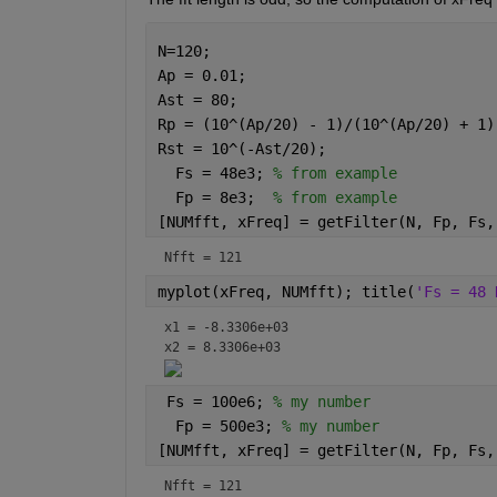
N=120;
Ap = 0.01;
Ast = 80;
Rp = (10^(Ap/20) - 1)/(10^(Ap/20) + 1)
Rst = 10^(-Ast/20);
  Fs = 48e3; 
% from example
  Fp = 8e3;  
% from example
[NUMfft, xFreq] = getFilter(N, Fp, Fs,
Nfft = 121
myplot(xFreq, NUMfft); title(
'Fs = 48 
x1 = -8.3306e+03
x2 = 8.3306e+03
 Fs = 100e6; 
% my number
  Fp = 500e3; 
% my number
[NUMfft, xFreq] = getFilter(N, Fp, Fs,
Nfft = 121