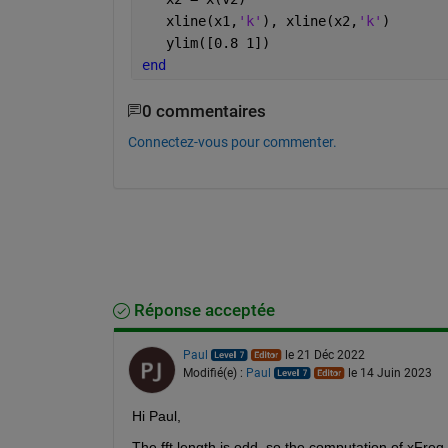
   xline(x1,
'k'
), xline(x2,
'k'
)
   ylim([0.8 1])
end
0 commentaires
Connectez-vous pour commenter.
Réponse acceptée
Paul
le 21 Déc 2022
Modifié(e) :
Paul
le 14 Juin 2023
Hi Paul,
The fft length is odd, so the computation of xFre