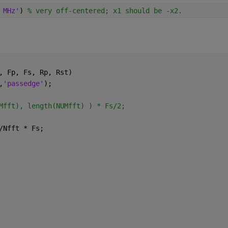
 MHz'
) 
% very off-centered; x1 should be -x2.
, Fp, Fs, Rp, Rst)
,
'passedge'
);
Mfft), length(NUMfft) ) * Fs/2;
/Nfft * Fs;