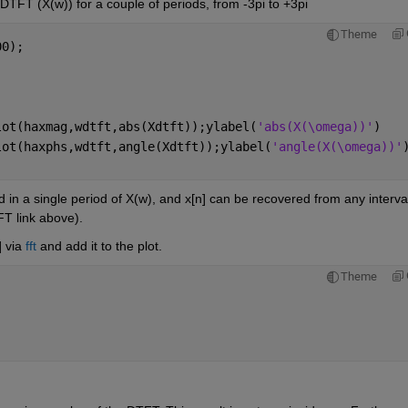
TFT (X(w)) for a couple of periods, from -3pi to +3pi
Theme
00);
lot(haxmag,wdtft,abs(Xdtft));ylabel(
'abs(X(\omega))'
)
lot(haxphs,wdtft,angle(Xdtft));ylabel(
'angle(X(\omega))'
d in a single period of X(w), and x[n] can be recovered from any interval
FT link above).
 via 
fft
 and add it to the plot.
Theme