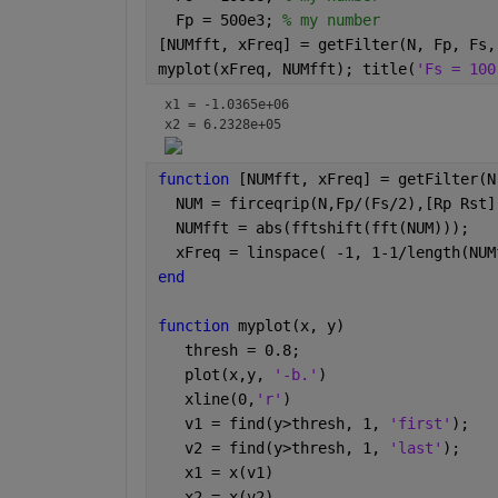
  Fp = 500e3; 
% my number
[NUMfft, xFreq] = getFilter(N, Fp, Fs,
myplot(xFreq, NUMfft); title(
'Fs = 100
x1 = -1.0365e+06
x2 = 6.2328e+05
function 
[NUMfft, xFreq] = getFilter(N
  NUM = firceqrip(N,Fp/(Fs/2),[Rp Rst]
  NUMfft = abs(fftshift(fft(NUM)));
  xFreq = linspace( -1, 1-1/length(NUM
end
function 
myplot(x, y)
   thresh = 0.8;
   plot(x,y, 
'-b.'
)
   xline(0,
'r'
)
   v1 = find(y>thresh, 1, 
'first'
);
   v2 = find(y>thresh, 1, 
'last'
);
   x1 = x(v1)
   x2 = x(v2)