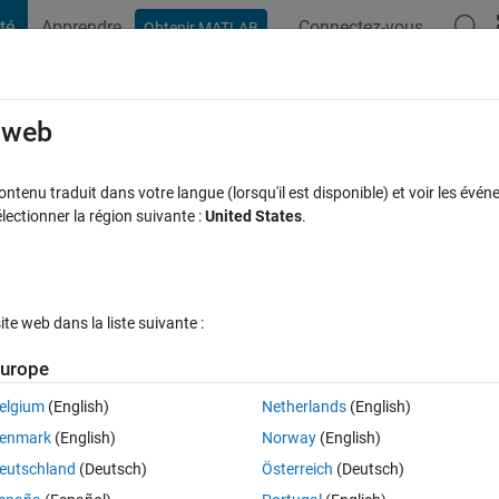
té
Apprendre
Connectez-vous
Obtenir MATLAB
t Playground
Discussions
Compétitions
Blogs
Publication
rcourir
FAQ MATLAB
Plus
e web
ered around zero?
tenu traduit dans votre langue (lorsqu'il est disponible) et voir les événe
ctionner la région suivante :
United States
.
Réponse acceptée
Mise à jour 26 Juin 2023
ponse
56 Vues (30
e web dans la liste suivante :
Afficher commentaires plus
urope
elgium
(English)
Netherlands
(English)
Ran in:
0 votes
Ouvrir dans MATLAB Online
enmark
(English)
Norway
(English)
, but all of them appear to be off-centered. Below is example taken fr
eutschland
(Deutsch)
Österreich
(Deutsch)
lter-design.html