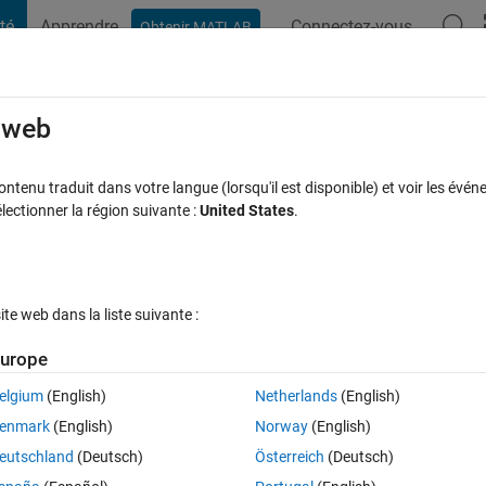
té
Apprendre
Connectez-vous
Obtenir MATLAB
t Playground
Discussions
Compétitions
Blogs
Publication
rcourir
FAQ MATLAB
Plus
e web
3db/o​ctローパス)フィル​タをかけて出
tenu traduit dans votre langue (lorsqu'il est disponible) et voir les événe
ctionner la région suivante :
United States
.
ィオ出力の方法
 jour 3 Jan 2023
2 Vues (30 jours)
e web dans la liste suivante :
urope
elgium
(English)
Netherlands
(English)
0 votes
enmark
(English)
Norway
(English)
eutschland
(Deutsch)
Österreich
(Deutsch)
クトルの最大値および該当する周波数を格納した。