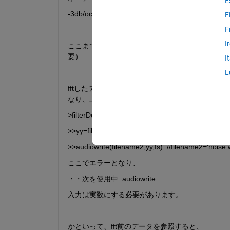
E
-3db/octのローパスフィルタを作成した。
F
F
I
ここまで進んでおり、後はオーディオデータに周波
要）
I
L
fftしたデータにフィルタをかけて、逆fft後オーデ
なり、上手くできません。
>filterDesign    //フィルタの設計画面を開く(変数名：iir
>>yy=filter(iir1flowpassfilter,y,G); 
>>audiowrite(filename2,yy,fs)  //filename2='noise.
ここでエラーとなり、
・・次を使用中: audiowrite
入力は実数にする必要があります。
かといって、fft前のデータを参照すると、