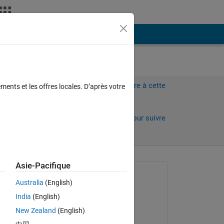
Plus
力した
Connectez-vous pour répondre à cette
ments et les offres locales. D’après votre
question.
Partager
Connectez-vous pour suivre
l’activité
Asie-Pacifique
Question posée :
Australia
(English)
tazaki ush
India
(English)
le 2 Jan 2023
New Zealand
(English)
Modifié(e) :