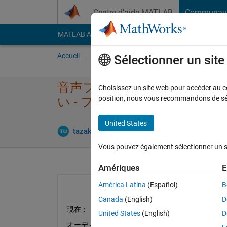
Passer au contenu
Centre d’aide MATLAB
Communau
MATLAB Answers
File Exchange
Cody
AI Cha
Accueil
Poser une question
Répondre
Pa
Sélectionner un sit
音声ファイルに1/f​ゆらぎ（-
Choisissez un site web pour accéder au con
position, nous vous recommandons de séle
い - フィルタ除去＆オーデ
United States
Mise à
tazaki ush
2 Jan 2023
1 Réponse
Vous pouvez également sélectionner un sit
Amériques
E
América Latina
(Español)
B
Canada
(English)
D
現在：
United States
(English)
D
オーディオデータを読み取り、fft後パワースペ