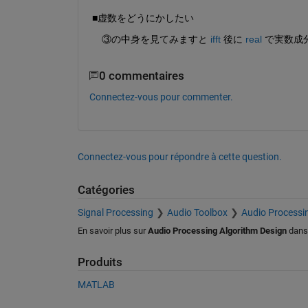
■虚数をどうにかしたい
　③の中身を見てみますと 
ifft
 後に 
real
 で実数成
0 commentaires
Connectez-vous pour commenter.
Connectez-vous pour répondre à cette question.
Catégories
Signal Processing
Audio Toolbox
Audio Processi
En savoir plus sur
Audio Processing Algorithm Design
dan
Produits
MATLAB