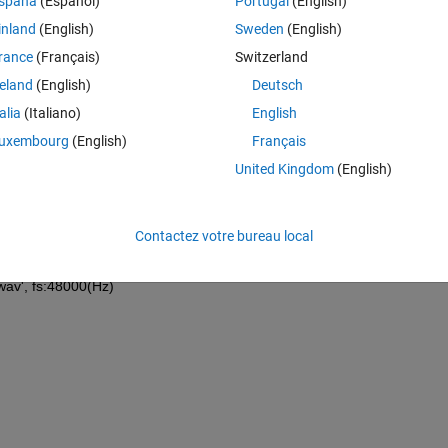
spaña
(Español)
Portugal
(English)
inland
(English)
Sweden
(English)
rance
(Français)
Switzerland
reland
(English)
Deutsch
数フィルタをかけて出力したいと思っています。（出力はwavデータ
talia
(Italiano)
English
uxembourg
(English)
Français
United Kingdom
(English)
ィオ出力したい（audiowriteを使う）のですが、当然虚数を含むためエ
1flowpassfilter)
Contactez votre bureau local
  //yは読み取った音声データにfftをかけたもの。　Gは次数？？
wav', fs:48000(Hz) 