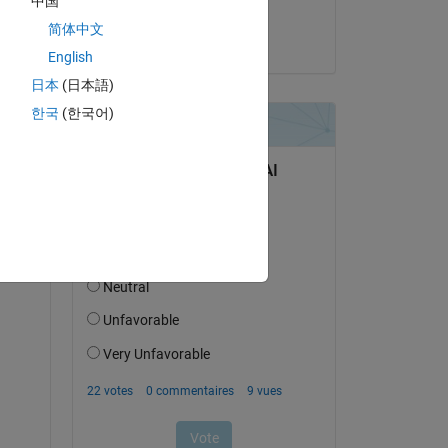
中国
Hernia Baby
简体中文
le 3 Jan 2023
English
日本
(日本語)
が必
한국
(한국어)
ラーと