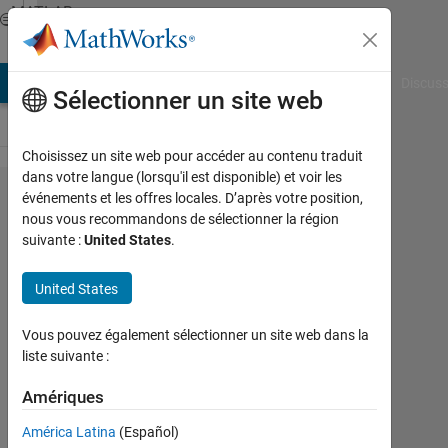
Passer au contenu
MATLAB
Answers
AB Answers
File Exchange
Cody
AI Chat Playground
Discuss
Sélectionner un site web
Choisissez un site web pour accéder au contenu traduit
dans votre langue (lorsqu'il est disponible) et voir les
How to put
événements et les offres locales. D’après votre position,
nous vous recommandons de sélectionner la région
name of
suivante :
United States
.
images
files on
United States
workspace
Vous pouvez également sélectionner un site web dans la
?
liste suivante :
Amériques
fayza
nayla
América Latina
(Español)
3