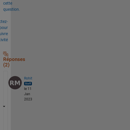
cette
question.
tez-
pour
uivre
tivité
Réponses
(2)
Rohit
le 11
Jan
2023
H