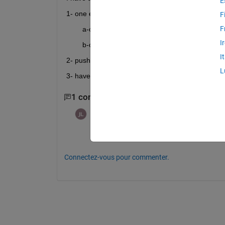
E
1- one edit field (Total power losses) with a drop
F
F
	a-option (a) IBGT
I
	b-option (b) MOSFET 
I
2- push button and UI.axis (calculate losses, plot 
L
3- have a slider and knob (amplitude and frequen
1 commentaire
J. Alex Lee
le 6 Jan 2023
i am not sure what you mean, but are you
Connectez-vous pour commenter.