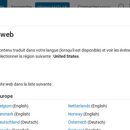
té
Apprendre
Connectez-vous
Obtenir MATLAB
t Playground
Discussions
Compétitions
Blogs
Publication
rcourir
FAQ MATLAB
Plus
e web
s when changing the drop-down menu in
tenu traduit dans votre langue (lorsqu'il est disponible) et voir les événe
ctionner la région suivante :
United States
.
Réponse acceptée
Mise à jour 9 Jan 2023
8 Vues (30 jours)
e web dans la liste suivante :
urope
elgium
(English)
Netherlands
(English)
0 votes
enmark
(English)
Norway
(English)
eutschland
(Deutsch)
Österreich
(Deutsch)
different options with different inputs. A simple example would be: 