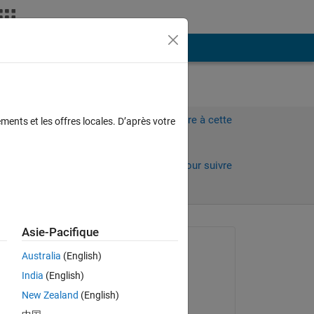
Plus
Connectez-vous pour répondre à cette
ments et les offres locales. D’après votre
question.
Partager
Connectez-vous pour suivre
l’activité
Asie-Pacifique
Question posée :
Australia
(English)
Othman Alkandri
India
(English)
le 6 Jan 2023
New Zealand
(English)
Commenté :