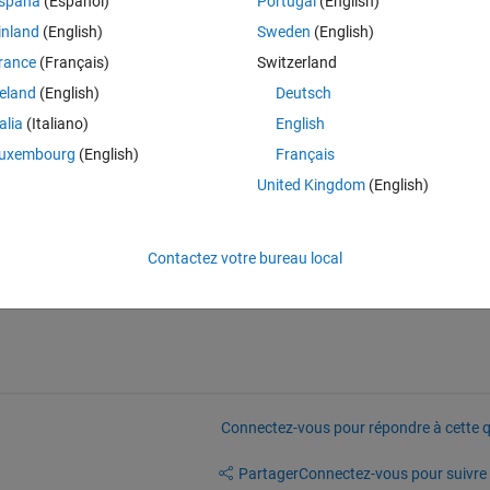
spaña
(Español)
Portugal
(English)
-down menu of two options:
inland
(English)
Sweden
(English)
rance
(Français)
Switzerland
reland
(English)
Deutsch
talia
(Italiano)
English
losses) 
uxembourg
(English)
Français
cy)
United Kingdom
(English)
Contactez votre bureau local
 perhaps interested in the tabbed panel instead of a drop down?
Connectez-vous pour répondre à cette q
Partager
Connectez-vous pour suivre l