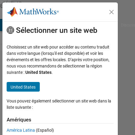
Passer au contenu
MATLAB
Answers
AB Answers
File Exchange
Cody
AI Chat Playground
Discuss
Sélectionner un site web
Choisissez un site web pour accéder au contenu traduit
dans votre langue (lorsqu'il est disponible) et voir les
How to
événements et les offres locales. D’après votre position,
nous vous recommandons de sélectionner la région
prepare
suivante :
United States
.
extract
monthly
United States
Data
Vous pouvez également sélectionner un site web dans la
from a
liste suivante :
group
Amériques
of
data?
América Latina
(Español)