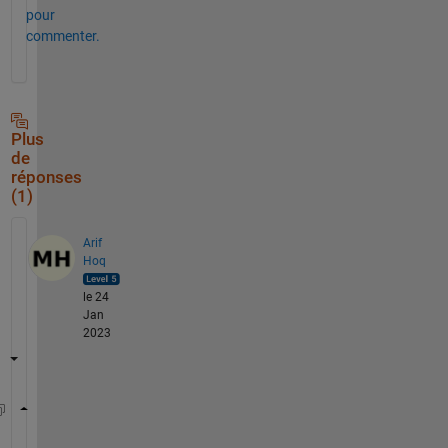
pour
commenter.
Plus
de
réponses
(1)
Arif
Hoq
le 24
Jan
2023
a=table2array(readtable(
"AO_1950_2022.xlsx"
));
b=a(:,2)==2;