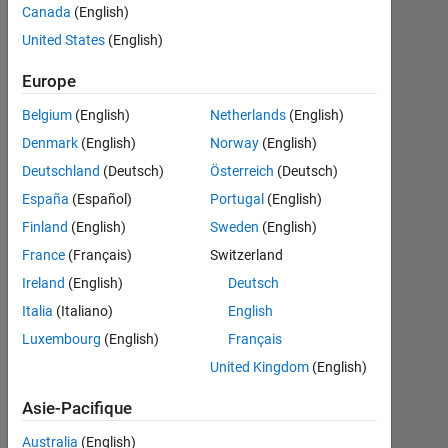
Canada
(English)
United States
(English)
Rahul
Verma
Europe
24
Jan
Belgium
(English)
Netherlands
(English)
2023
Denmark
(English)
Norway
(English)
2
Deutschland
(Deutsch)
Österreich
(Deutsch)
Réponses
España
(Español)
Portugal
(English)
Réponse
Finland
(English)
Sweden
(English)
acceptée
France
(Français)
Switzerland
Ireland
(English)
Deutsch
Mise
à
Italia
(Italiano)
English
jour
Luxembourg
(English)
Français
24
United Kingdom
(English)
Jan
2023
Asie-Pacifique
7 Vues
(30 jours)
Australia
(English)