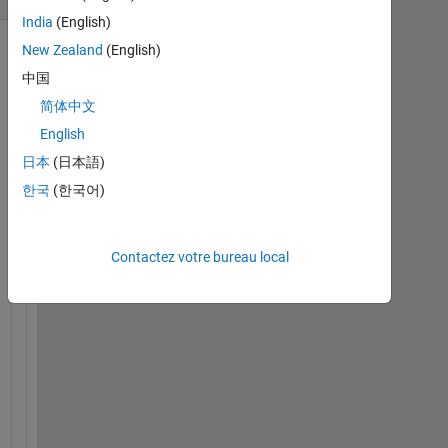
India
(English)
New Zealand
(English)
中国
简体中文
English
日本
(日本語)
한국
(한국어)
AO_1950_2022.xlsx
Contactez votre bureau local
I 
h
a
v
e 
a
n 
e