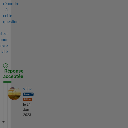
répondre
à
cette
question.
tez-
pour
uivre
tivité
Réponse
acceptée
VBBV
le 24
Jan
2023