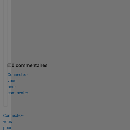
c
a
n 
i 
d
o 
i
t
?
0 commentaires
Connectez-
vous
pour
commenter.
Connectez-
vous
pour