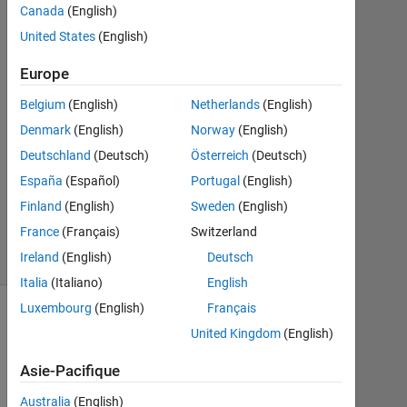
Canada
(English)
Mar
United States
(English)
2023
1
Europe
Réponse
Belgium
(English)
Netherlands
(English)
Mise
Denmark
(English)
Norway
(English)
à
Deutschland
(Deutsch)
Österreich
(Deutsch)
jour
2
España
(Español)
Portugal
(English)
Avr
Finland
(English)
Sweden
(English)
2025
France
(Français)
Switzerland
10 Vues
Ireland
(English)
Deutsch
(30 jours)
Italia
(Italiano)
English
Luxembourg
(English)
Français
United Kingdom
(English)
Asie-Pacifique
Australia
(English)