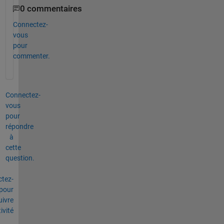
0 commentaires
Connectez-
vous
pour
commenter.
Connectez-
vous
pour
répondre
à
cette
question.
tez-
pour
uivre
tivité