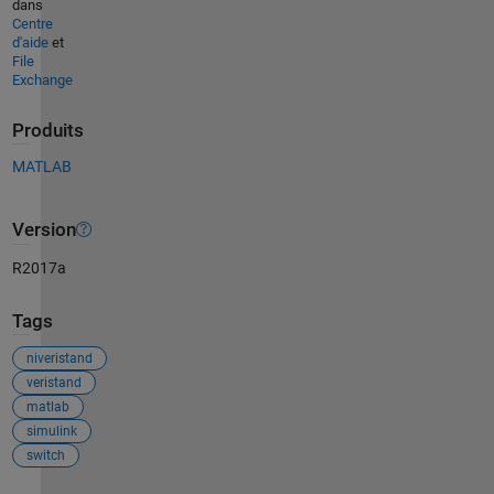
dans
Centre
d'aide
et
File
Exchange
Produits
MATLAB
Version
R2017a
Tags
niveristand
veristand
matlab
simulink
switch