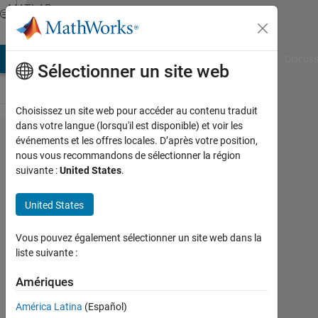
Passer au contenu
MATLAB
Answers
AB Answers
File Exchange
Cody
AI Chat Playground
Discuss
Sélectionner un site web
Choisissez un site web pour accéder au contenu traduit
dans votre langue (lorsqu'il est disponible) et voir les
VeriStand:
événements et les offres locales. D’après votre position,
nous vous recommandons de sélectionner la région
The build
suivante :
United States
.
procedure
failed to
United States
compile
Vous pouvez également sélectionner un site web dans la
the model
liste suivante :
Amériques
Maya
22
América Latina
(Español)