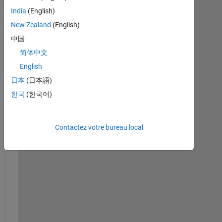
India
(English)
New Zealand
(English)
Switch.slx
中国
Capture.PNG
简体中文
English
e
日本
(日本語)
r
한국
(한국어)
r
o
r 
w
Contactez votre bureau local
h
i
l
e 
b
u
i
l
d