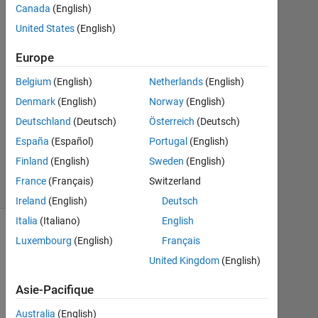
Mar
Canada
(English)
2023
United States
(English)
1
Réponse
Europe
Mise
Belgium
(English)
Netherlands
(English)
à
Denmark
(English)
Norway
(English)
jour
Deutschland
(Deutsch)
Österreich
(Deutsch)
26
Mai
España
(Español)
Portugal
(English)
2023
Finland
(English)
Sweden
(English)
29 Vues
France
(Français)
Switzerland
(30 jours)
Ireland
(English)
Deutsch
Italia
(Italiano)
English
Luxembourg
(English)
Français
United Kingdom
(English)
Asie-Pacifique
Australia
(English)