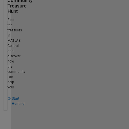
Community
Treasure
Hunt
Find
the
treasures
in
MATLAB
Central
and
discover
how
the
community
can
help
you!
Start
Hunting!