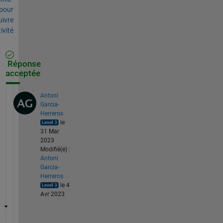
pour
uivre
tivité
Réponse
acceptée
Antoni
Garcia-
Herreros
le
31 Mar
2023
Modifié(e) :
Antoni
Garcia-
Herreros
le 4
Avr 2023