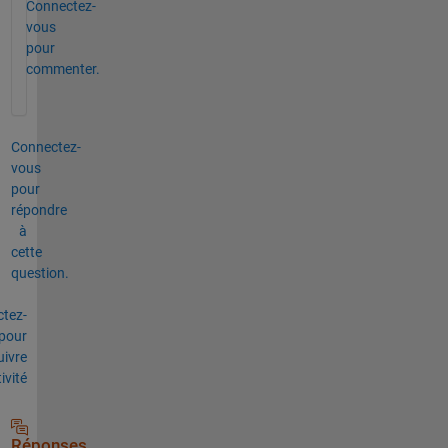
Connectez-
vous
pour
commenter.
Connectez-
vous
pour
répondre
à
cette
question.
tez-
pour
uivre
tivité
Réponses