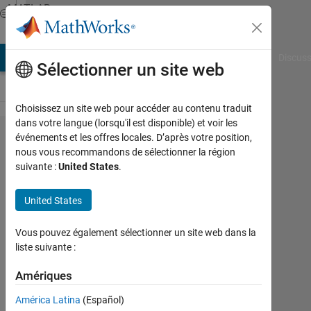
Passer au contenu
MATLAB
Answers
AB Answers
File Exchange
Cody
AI Chat Playground
Discuss
Sélectionner un site web
Choisissez un site web pour accéder au contenu traduit
dans votre langue (lorsqu'il est disponible) et voir les
volshow
événements et les offres locales. D’après votre position,
nous vous recommandons de sélectionner la région
で表示
suivante :
United States
.
されて
いる 3D
United States
volume
Vous pouvez également sélectionner un site web dans la
の画面
liste suivante :
の，静
Amériques
止画保
存
América Latina
(Español)