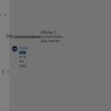
exportapp(v.Parent.Parent,
'output.png'
)
Afficher 1
3 commentaires
commentaire
plus ancien
Naoya
le 18
Avr
2023
は
い
、
可
能