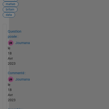
matlab
britain
data
Voir également
Question
posée :
Joumana
le
18
Avr
2023
Commenté :
Joumana
le
18
Avr
2023