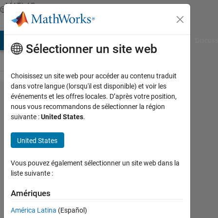
Passer au contenu
MATLAB
Answers
AB Answers
File Exchange
Cody
AI Chat Playground
Discuss
Sélectionner un site web
Choisissez un site web pour accéder au contenu traduit
dans votre langue (lorsqu'il est disponible) et voir les
Hello, I am
événements et les offres locales. D’après votre position,
nous vous recommandons de sélectionner la région
trying to
suivante :
United States
.
get the X
and Y
United States
values
Vous pouvez également sélectionner un site web dans la
from a
liste suivante :
Plot. This
Amériques
plot is
generated
América Latina
(Español)