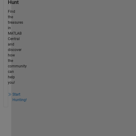
Hunt
Find
the
treasures
in
MATLAB
Central
and
discover
how
the
community
can
help
you!
Start
Hunting!