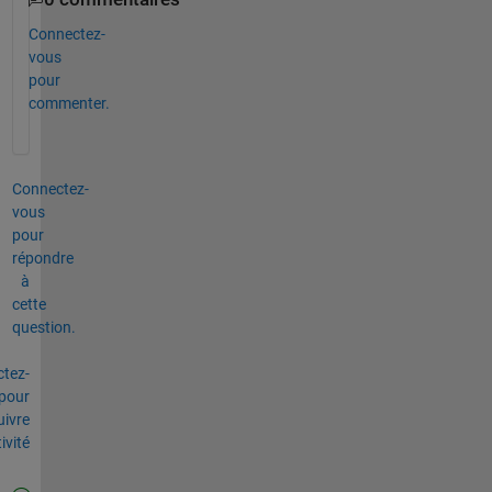
Connectez-
vous
pour
commenter.
Connectez-
vous
pour
répondre
à
cette
question.
tez-
pour
uivre
tivité