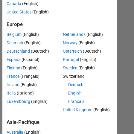
from a
Canada
(English)
loop, and
United States
(English)
the plot
Europe
represents
Belgium
(English)
Netherlands
(English)
the
Denmark
(English)
Norway
(English)
boundary
Deutschland
(Deutsch)
Österreich
(Deutsch)
of an
España
(Español)
Portugal
(English)
image..
Finland
(English)
Sweden
(English)
France
(Français)
Switzerland
Joumana
Ireland
(English)
Deutsch
18
Italia
(Italiano)
English
Avr
Luxembourg
(English)
Français
2023
1
United Kingdom
(English)
Réponse
Asie-Pacifique
Réponse
Australia
(English)