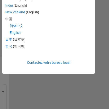
acceptée
India
(English)
Mise
New Zealand
(English)
à
中国
jour
简体中文
18
English
Avr
2023
日本
(日本語)
4 Vues
한국
(한국어)
(30 jours)
Contactez votre bureau local