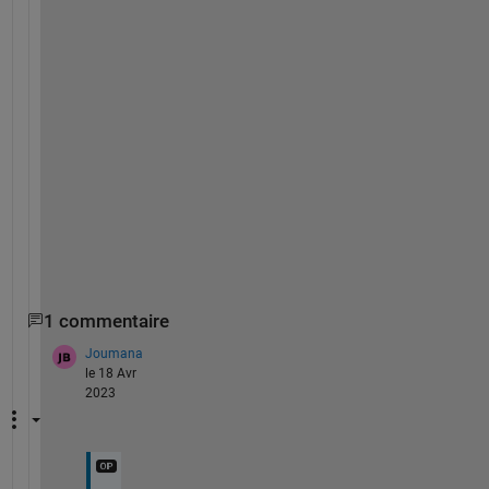
end
figure
plot(x,y)
figure
scatter(x,y,
'.'
)
1 commentaire
Joumana
le 18 Avr
2023