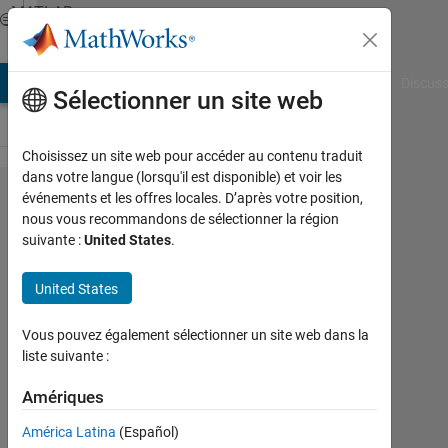
Passer au contenu
MATLAB
Answers
AB Answers
File Exchange
Cody
AI Chat Playground
Discuss
Sélectionner un site web
Choisissez un site web pour accéder au contenu traduit
dans votre langue (lorsqu'il est disponible) et voir les
Solving
événements et les offres locales. D’après votre position,
nous vous recommandons de sélectionner la région
simultaneous
suivante :
United States
.
set of
differential
United States
equations for
Vous pouvez également sélectionner un site web dans la
range of
liste suivante :
values to get
Amériques
desired set
output
América Latina
(Español)