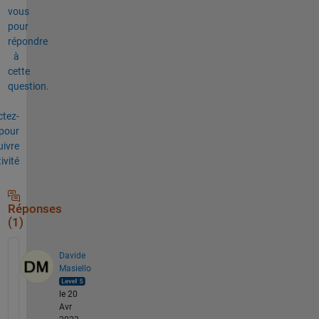
vous
pour
répondre
à
cette
question.
tez-
pour
uivre
tivité
Réponses
(1)
Davide
Masiello
le 20
Avr