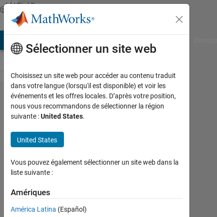
Passer au contenu
MATLAB
Answers
AB Answers
File Exchange
Cody
AI Chat Playground
Discuss
Sélectionner un site web
Choisissez un site web pour accéder au contenu traduit
dans votre langue (lorsqu'il est disponible) et voir les
Create a
événements et les offres locales. D’après votre position,
nous vous recommandons de sélectionner la région
series of
suivante :
United States
.
variables
with
United States
names
Vous pouvez également sélectionner un site web dans la
that
liste suivante :
include
Amériques
numbers
América Latina
(Español)