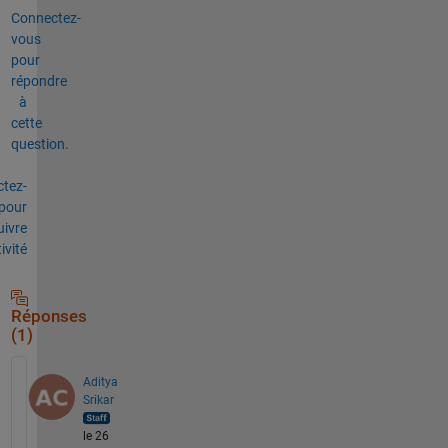
Connectez-
vous
pour
répondre
à
cette
question.
tez-
pour
uivre
tivité
Réponses
(1)
Aditya
Srikar
le 26