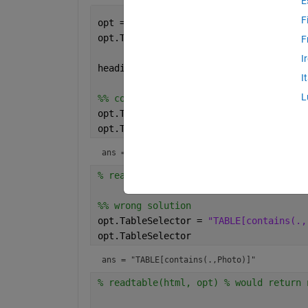
E
F
opt = htmlImportOptions;
opt.TableSelector = 
"//TABLE[contains(
F
I
headings = [
"'Music'"
, 
"Photo"
];
I
L
%% correct selector string, but bug pr
opt.TableSelector = 
"//TABLE[contains(
opt.TableSelector
ans = 
"//TABLE[contains(.,'Music')]"
% readtable(html, opt) 
%% wrong solution
opt.TableSelector = 
"TABLE[contains(.,
opt.TableSelector
ans = 
"TABLE[contains(.,Photo)]"
% readtable(html, opt) % would return 