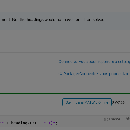
ment. No, the headings would not have ' or " themselves. 
Connectez-vous pour répondre à cette q
Partager
Connectez-vous pour suivre l
0 votes
Ouvrir dans MATLAB Online
Theme
'" 
+ headings(2) + 
"')]"
;