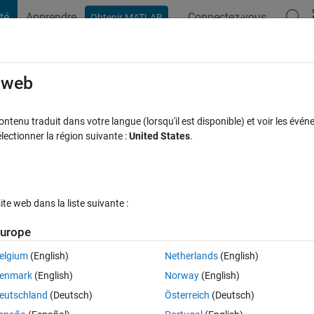
té
Apprendre
Connectez-vous
Obtenir MATLAB
t Playground
Discussions
Compétitions
Blogs
Publication
rcourir
FAQ MATLAB
Plus
e web
o include quote in selector string variabl
tenu traduit dans votre langue (lorsqu'il est disponible) et voir les événe
ctionner la région suivante :
United States
.
or?
acceptée
Mise à jour 17 Mai 2023
7 Vues (30 jours)
e web dans la liste suivante :
urope
Afficher commentaires plus
elgium
(English)
Netherlands
(English)
Ran in:
0 votes
Ouvrir dans MATLAB Online
enmark
(English)
Norway
(English)
 of which has a specific title, from an html file. I have come up with a 
eutschland
(Deutsch)
Österreich
(Deutsch)
 bug prone. Is there a better way?