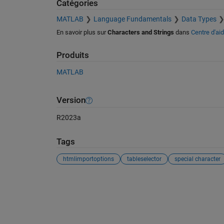
Catégories
MATLAB
Language Fundamentals
Data Types
En savoir plus sur
Characters and Strings
dans
Centre d'ai
Produits
MATLAB
Version
R2023a
Tags
htmlimportoptions
tableselector
special character
Voir également