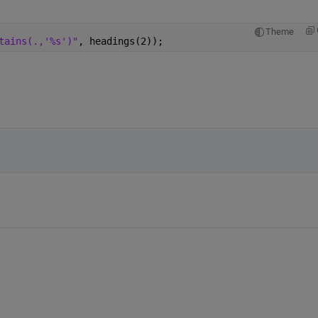
Theme
tains(.,'%s')"
, headings(2));