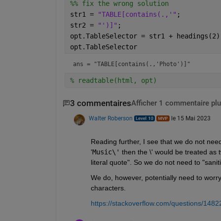
%% fix the wrong solution
str1 = 
"TABLE[contains(.,'"
;
str2 = 
"')]"
;
opt.TableSelector = str1 + headings(2)
opt.TableSelector
ans = 
"TABLE[contains(.,'Photo')]"
% readtable(html, opt)
3 commentaires
Afficher 1 commentaire plu
Walter Roberson
le 15 Mai 2023
Reading further, I see that we do not need
'
Music\'
 then the \' would be treated as 
literal quote". So we do not need to "sani
We do, however, potentially need to worry 
characters.
https://stackoverflow.com/questions/1482