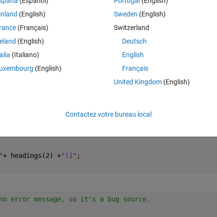
spaña
(Español)
Portugal
(English)
Theme
inland
(English)
Sweden
(English)
.,'Cash dividends')]"
;
rance
(Français)
Switzerland
reland
(English)
Deutsch
talia
(Italiano)
English
uxembourg
(English)
Français
one
.," 
+ headings(1) +
")]"
;
United Kingdom
(English)
Contactez votre bureau local
"
+ headings(2) +
")]"
;
no error message, so it's a bug source.