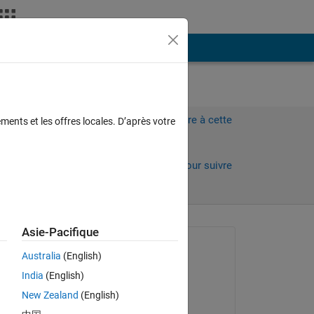
Plus
e
Connectez-vous pour répondre à cette
ments et les offres locales. D’après votre
question.
Partager
Connectez-vous pour suivre
l’activité
Asie-Pacifique
 anciens
Question posée :
Australia
(English)
Simon
India
(English)
le 15 Mai 2023
New Zealand
(English)
Commenté :