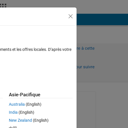
Plus
Connectez-vous pour répondre à cette
ments et les offres locales. D’après votre
question.
Partager
Connectez-vous pour suivre
l’activité
Asie-Pacifique
Question posée :
Australia
(English)
Jigarkumar
India
(English)
le 21 Mai 2023
New Zealand
(English)
Réponse apportée :