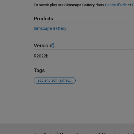
En savoir plus sur
Simscape Battery
dans
Centre d'aide
et
F
Produits
Simscape Battery
Version
R2022b
Tags
soc and soh (simscape battery)
Voir également