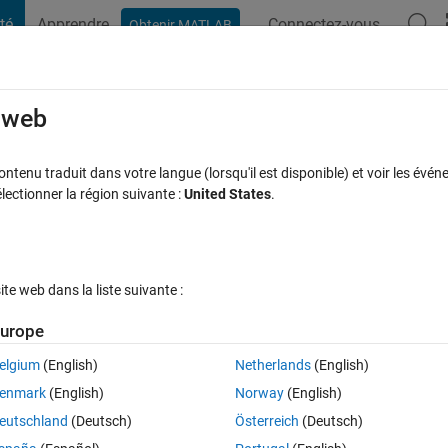
té
Apprendre
Connectez-vous
Obtenir MATLAB
t Playground
Discussions
Compétitions
Blogs
Publication
rcourir
FAQ MATLAB
Plus
e web
 kalman filter (Simscape Battery)
tenu traduit dans votre langue (lorsqu'il est disponible) et voir les événe
ctionner la région suivante :
United States
.
e à jour 30 Nov 2023
34 Vues (30 jours)
e web dans la liste suivante :
urope
elgium
(English)
Netherlands
(English)
0 votes
enmark
(English)
Norway
(English)
eutschland
(Deutsch)
Österreich
(Deutsch)