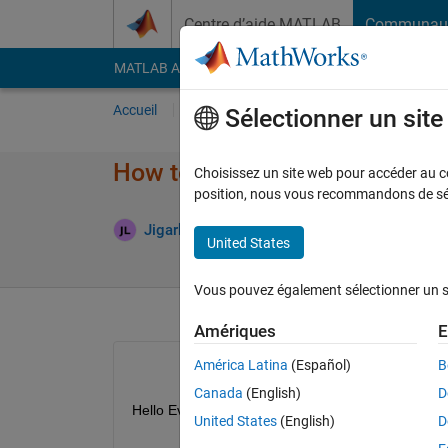
Passer au contenu
Centre d’aide MATLAB
Communau
MATLAB Answers
File Exchange
Cody
AI Cha
Accueil
Poser une question
Répondre
Pa
Sélectionner un sit
How to estimate SoC for using
Choisissez un site web pour accéder au con
position, nous vous recommandons de séle
Mis
Jigarkumar
21 Mai 2023
2 Réponses
United States
Vous pouvez également sélectionner un sit
Amériques
E
América Latina
(Español)
B
Canada
(English)
D
Hello Everyone, 
United States
(English)
D