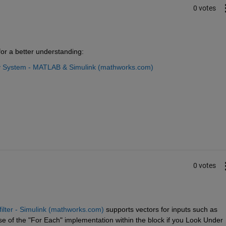
0 votes
for a better understanding:
ery System - MATLAB & Simulink (mathworks.com)
0 votes
filter - Simulink (mathworks.com)
 supports vectors for inputs such as 
 of the "For Each" implementation within the block if you Look Under 