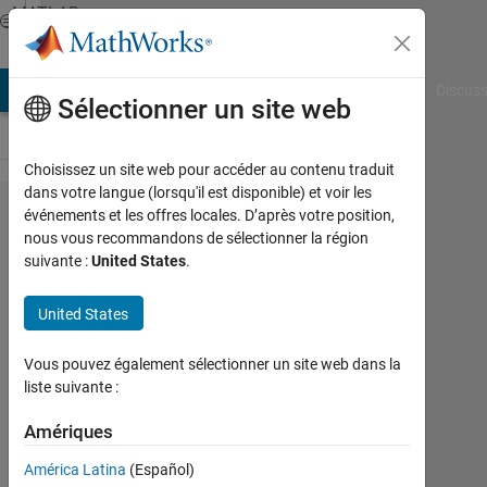
Passer au contenu
MATLAB
Answers
AB Answers
File Exchange
Cody
AI Chat Playground
Discuss
Sélectionner un site web
Choisissez un site web pour accéder au contenu traduit
dans votre langue (lorsqu'il est disponible) et voir les
What happens
événements et les offres locales. D’après votre position,
nous vous recommandons de sélectionner la région
to my student
suivante :
United States
.
license when
my
United States
undergraduate
Vous pouvez également sélectionner un site web dans la
degree ends?
liste suivante :
Amériques
Tiago
Costa
América Latina
(Español)
22