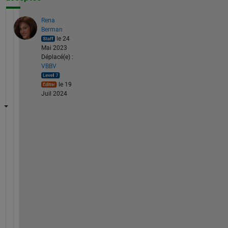
Rena
Berman
le 24
Mai 2023
Déplacé(e) :
VBBV
le 19
Juil 2024
(
A
n
s
w
e
r
s 
d