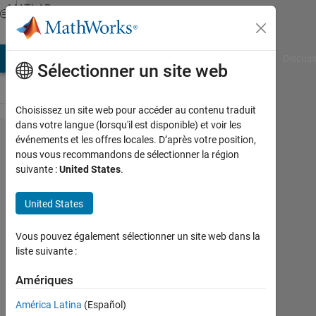
Passer au contenu
MATLAB
Answers
AB Answers
File Exchange
Cody
AI Chat Playground
Discuss
Sélectionner un site web
Choisissez un site web pour accéder au contenu traduit
dans votre langue (lorsqu'il est disponible) et voir les
Is it
événements et les offres locales. D’après votre position,
nous vous recommandons de sélectionner la région
possible
suivante :
United States
.
to Merge
points
United States
from two
Vous pouvez également sélectionner un site web dans la
accounts
liste suivante :
for same
Amériques
user ?
América Latina
(Español)