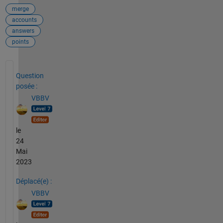
merge
accounts
answers
points
Voir également
Question
posée :
VBBV
le
24
Mai
2023
Déplacé(e) :
VBBV