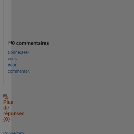
u
t 
i
t
.
0 commentaires
Connectez-
vous
pour
commenter.
Plus
de
réponses
(0)
Connectez-