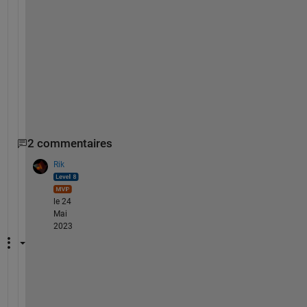
d
s 
, 
V
B
B
V
2 commentaires
Rik
le 24
Mai
2023
I 
d