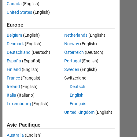
VBBV
Canada
(English)
United States
(English)
24
Europe
Mai
Belgium
(English)
Netherlands
(English)
2023
Denmark
(English)
Norway
(English)
1
Réponse
Deutschland
(Deutsch)
Österreich
(Deutsch)
España
(Español)
Portugal
(English)
Réponse
Finland
(English)
Sweden
(English)
acceptée
France
(Français)
Switzerland
Mise
Ireland
(English)
Deutsch
à
Italia
(Italiano)
English
jour
Luxembourg
(English)
Français
19
Juil
United Kingdom
(English)
2024
Asie-Pacifique
30 Vues
(30 jours)
Australia
(English)