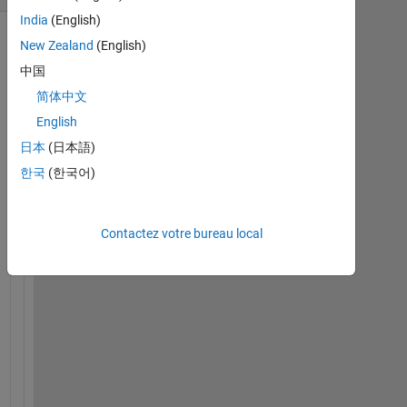
India
(English)
New Zealand
(English)
中国
简体中文
English
日本
(日本語)
한국
(한국어)
H
e
Contactez votre bureau local
l
l
o 
, 
S
u
p
p