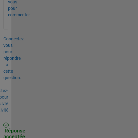
vous
pour
commenter.
Connectez-
vous
pour
répondre
à
cette
question.
tez-
pour
uivre
tivité
Réponse
acceptée