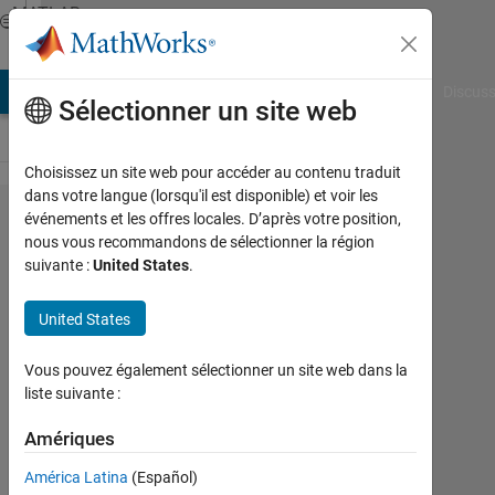
Passer au contenu
MATLAB
Answers
AB Answers
File Exchange
Cody
AI Chat Playground
Discuss
Sélectionner un site web
Choisissez un site web pour accéder au contenu traduit
dans votre langue (lorsqu'il est disponible) et voir les
How
événements et les offres locales. D’après votre position,
nous vous recommandons de sélectionner la région
to flip
suivante :
United States
.
or
mirror
United States
some
Vous pouvez également sélectionner un site web dans la
vector
liste suivante :
parts
Amériques
Lizan
América Latina
(Español)