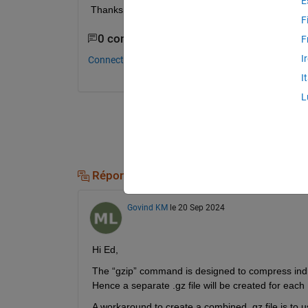
E
Thanks in advance
F
0 commentaires
F
I
Connectez-vous pour commenter.
I
L
Réponses (1)
Govind KM
le 20 Sep 2024
Hi Ed,
The “gzip” command is designed to compress individu
Hence a separate .gz file will be created for each .n
A workaround to create a combined .gz file is to us