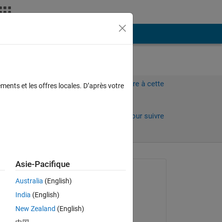
Plus
Connectez-vous pour répondre à cette
ments et les offres locales. D’après votre
question.
Partager
Connectez-vous pour suivre
l’activité
Asie-Pacifique
Question posée :
Australia
(English)
Ed
India
(English)
le 27 Mai 2023
gz 
New Zealand
(English)
Réponse apportée :