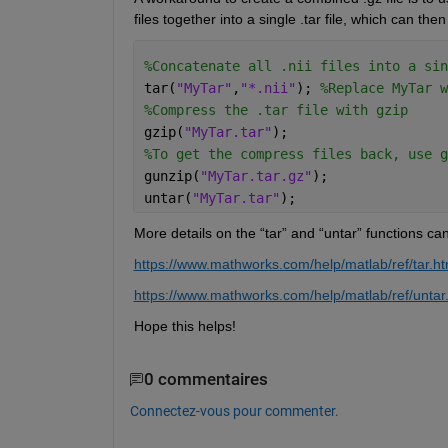
files together into a single .tar file, which can th
%Concatenate all .nii files into a sin
tar(
"MyTar"
,
"*.nii"
); 
%Replace MyTar w
%Compress the .tar file with gzip
gzip(
"MyTar.tar"
);
%To get the compress files back, use g
gunzip(
"MyTar.tar.gz"
);
untar(
"MyTar.tar"
);
More details on the “tar” and “untar” functions ca
https://www.mathworks.com/help/matlab/ref/tar.ht
https://www.mathworks.com/help/matlab/ref/untar
Hope this helps!
0 commentaires
Connectez-vous pour commenter.