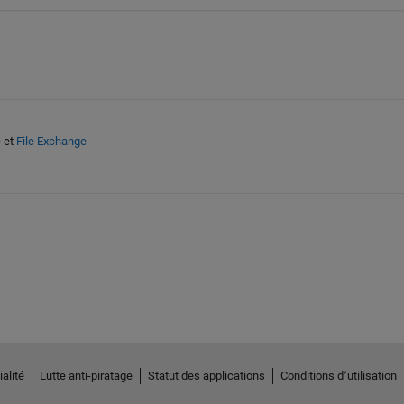
e
et
File Exchange
alité
Lutte anti-piratage
Statut des applications
Conditions d՚utilisation