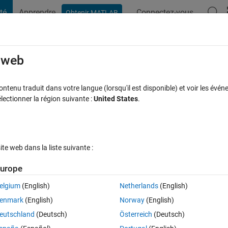
té
Apprendre
Connectez-vous
Obtenir MATLAB
t Playground
Discussions
Compétitions
Blogs
Publication
rcourir
FAQ MATLAB
Plus
e web
es into one .nii.gz file.
tenu traduit dans votre langue (lorsqu'il est disponible) et voir les événe
ctionner la région suivante :
United States
.
20 Sep 2024
15 Vues (30 jours)
e web dans la liste suivante :
urope
elgium
(English)
Netherlands
(English)
0 votes
enmark
(English)
Norway
(English)
le nii.gz files for each single nii file. How could I create one combined nii.
eutschland
(Deutsch)
Österreich
(Deutsch)