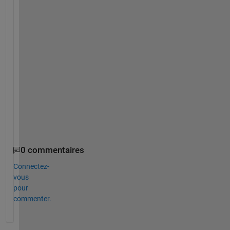
s 
i
n 
a
d
v
a
n
c
e
d
.
0 commentaires
Connectez-
vous
pour
commenter.