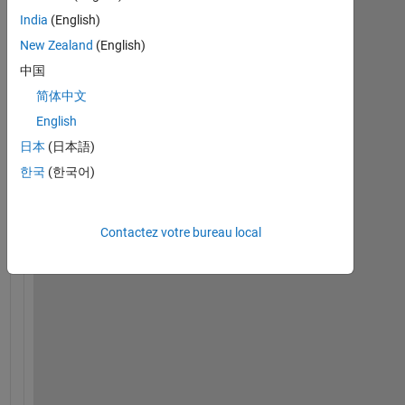
India
(English)
New Zealand
(English)
中国
简体中文
English
H
e
日本
(日本語)
l
한국
(한국어)
l
o 
, 
Contactez votre bureau local
I
'
m 
c
u
r
r
e
n