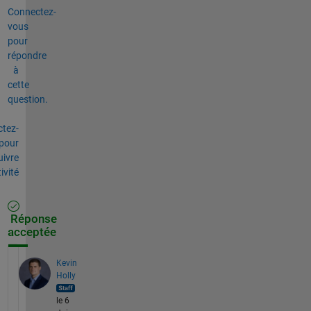
Connectez-
vous
pour
répondre
à
cette
question.
tez-
pour
uivre
tivité
Réponse
acceptée
Kevin
Holly
le 6