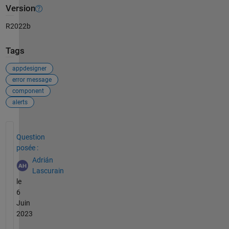
Version
R2022b
Tags
appdesigner
error message
component
alerts
Voir également
Question
posée :
Adrián
Lascurain
le
6
Juin
2023