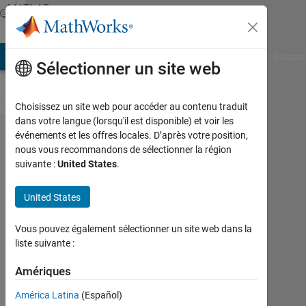
Passer au contenu
MATLAB
Answers
AB Answers
File Exchange
Cody
AI Chat Playground
Discuss
Sélectionner un site web
Choisissez un site web pour accéder au contenu traduit
dans votre langue (lorsqu'il est disponible) et voir les
Component
événements et les offres locales. D’après votre position,
nous vous recommandons de sélectionner la région
alert (error
suivante :
United States
.
or
information
United States
message) in
Vous pouvez également sélectionner un site web dans la
appdesigner
liste suivante :
Amériques
Adrián
Lascurain
América Latina
(Español)
6