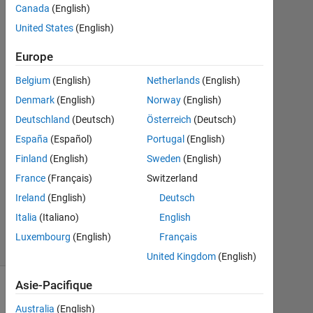
Canada
(English)
Juin
United States
(English)
2023
1
Europe
Réponse
Belgium
(English)
Netherlands
(English)
Réponse
Denmark
(English)
Norway
(English)
acceptée
Deutschland
(Deutsch)
Österreich
(Deutsch)
Mise
España
(Español)
Portugal
(English)
à
Finland
(English)
Sweden
(English)
jour
France
(Français)
Switzerland
6
Ireland
(English)
Deutsch
Juin
2023
Italia
(Italiano)
English
7 Vues
Luxembourg
(English)
Français
(30 jours)
United Kingdom
(English)
Asie-Pacifique
Australia
(English)